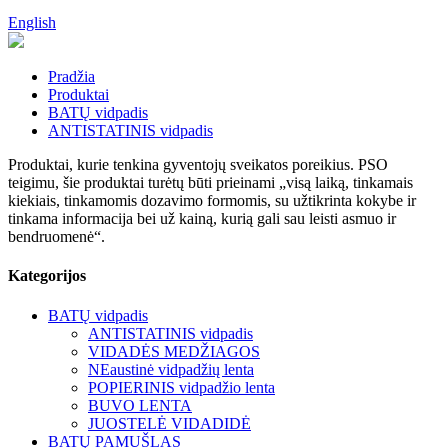
English
Pradžia
Produktai
BATŲ vidpadis
ANTISTATINIS vidpadis
Produktai, kurie tenkina gyventojų sveikatos poreikius. PSO
teigimu, šie produktai turėtų būti prieinami „visą laiką, tinkamais
kiekiais, tinkamomis dozavimo formomis, su užtikrinta kokybe ir
tinkama informacija bei už kainą, kurią gali sau leisti asmuo ir
bendruomenė“.
Kategorijos
BATŲ vidpadis
ANTISTATINIS vidpadis
VIDADĖS MEDŽIAGOS
NEaustinė vidpadžių lenta
POPIERINIS vidpadžio lenta
BUVO LENTA
JUOSTELĖ VIDADIDĖ
BATŲ PAMUŠLAS