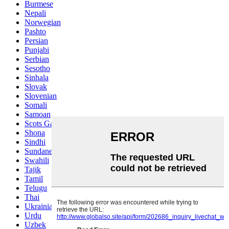
Burmese
Nepali
Norwegian
Pashto
Persian
Punjabi
Serbian
Sesotho
Sinhala
Slovak
Slovenian
Somali
Samoan
Scots Gaelic
Shona
Sindhi
Sundanese
Swahili
Tajik
Tamil
Telugu
Thai
Ukrainian
Urdu
Uzbek