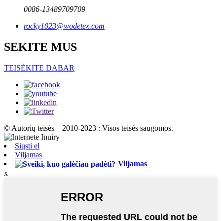
0086-13489709709
rocky1023@wodetex.com
SEKITE MUS
TEISĖKITE DABAR
© Autorių teisės – 2010-2023 : Visos teisės saugomos.
Siųsti el
Viljamas
Viljamas
x