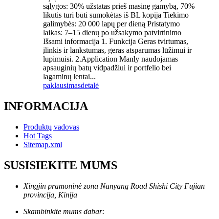
sąlygos: 30% užstatas prieš masinę gamybą, 70%
likutis turi būti sumokėtas iš BL kopija Tiekimo
galimybės: 20 000 lapų per dieną Pristatymo
laikas: 7–15 dienų po užsakymo patvirtinimo
Išsami informacija 1. Funkcija Geras tvirtumas,
įlinkis ir lankstumas, geras atsparumas lūžimui ir
lupimuisi. 2.Application Manly naudojamas
apsauginių batų vidpadžiui ir portfelio bei
lagaminų lentai...
paklausimas
detalė
INFORMACIJA
Produktų vadovas
Hot Tags
Sitemap.xml
SUSISIEKITE MUMS
Xingjin pramoninė zona Nanyang Road Shishi City Fujian
provincija, Kinija
Skambinkite mums dabar: