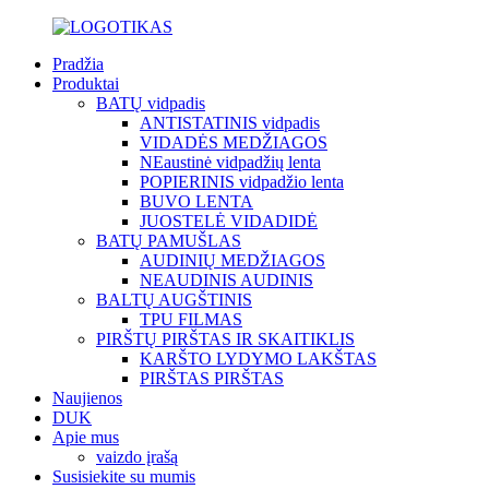
Pradžia
Produktai
BATŲ vidpadis
ANTISTATINIS vidpadis
VIDADĖS MEDŽIAGOS
NEaustinė vidpadžių lenta
POPIERINIS vidpadžio lenta
BUVO LENTA
JUOSTELĖ VIDADIDĖ
BATŲ PAMUŠLAS
AUDINIŲ MEDŽIAGOS
NEAUDINIS AUDINIS
BALTŲ AUGŠTINIS
TPU FILMAS
PIRŠTŲ PIRŠTAS IR SKAITIKLIS
KARŠTO LYDYMO LAKŠTAS
PIRŠTAS PIRŠTAS
Naujienos
DUK
Apie mus
vaizdo įrašą
Susisiekite su mumis