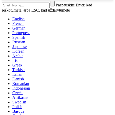
Paspauskite Enter, kad
ieškotumėte, arba ESC, kad uždarytumėte
English
French
German
Portuguese
Spanish
Russian
Japanese
Korean
Arabic
Irish
Greek
Turkish
Italian
Danish
Romanian
Indonesian
Czech
Afrikaans
Swedish
Polish
Basque