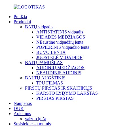
Pradžia
Produktai
BATŲ vidpadis
ANTISTATINIS vidpadis
VIDADĖS MEDŽIAGOS
NEaustinė vidpadžių lenta
POPIERINIS vidpadžio lenta
BUVO LENTA
JUOSTELĖ VIDADIDĖ
BATŲ PAMUŠLAS
AUDINIŲ MEDŽIAGOS
NEAUDINIS AUDINIS
BALTŲ AUGŠTINIS
TPU FILMAS
PIRŠTŲ PIRŠTAS IR SKAITIKLIS
KARŠTO LYDYMO LAKŠTAS
PIRŠTAS PIRŠTAS
Naujienos
DUK
Apie mus
vaizdo įrašą
Susisiekite su mumis