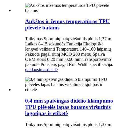
Aukštos ir žemos temperatūros TPU
plėvelė batams
Taikymas Sportinių batų viršutinis plotis 1,37 m
Laikas 8–15 sekundės Funkcija Ekologiška,
lengvai veikianti Temperatūra 140–160 laipsnių
Pakuotė pagal ritinį MOQ 200 metrų Spalva
OEM storis 0,20 mm–0,60 mm Transportavimo
pakuotė Polisteris pagal Roll Width specifikacija.
paklausimas
detalė
0,4 mm spalvingas didelio klampumo
TPU plėvelės lapas batams viršutinis
logotipas ir etiketė
Taikymas Sportinių batų viršutinis plotis 1,37 m