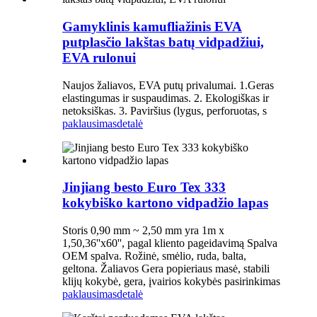
Gamyklinis kamufliažinis EVA
putplasčio lakštas batų vidpadžiui,
EVA rulonui
Naujos žaliavos, EVA putų privalumai. 1.Geras
elastingumas ir suspaudimas. 2. Ekologiškas ir
netoksiškas. 3. Paviršius (lygus, perforuotas, s
paklausimas
detalė
Jinjiang besto Euro Tex 333
kokybiško kartono vidpadžio lapas
Storis 0,90 mm ~ 2,50 mm yra 1m x
1,50,36''x60'', pagal kliento pageidavimą Spalva
OEM spalva. Rožinė, smėlio, ruda, balta,
geltona. Žaliavos Gera popieriaus masė, stabili
klijų kokybė, gera, įvairios kokybės pasirinkimas
paklausimas
detalė