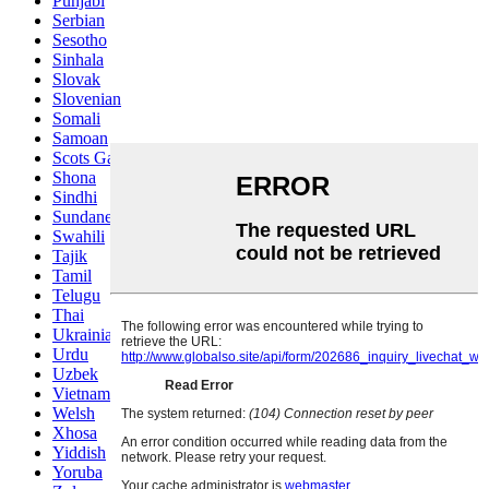
Punjabi
Serbian
Sesotho
Sinhala
Slovak
Slovenian
Somali
Samoan
Scots Gaelic
Shona
Sindhi
Sundanese
Swahili
Tajik
Tamil
Telugu
Thai
Ukrainian
Urdu
Uzbek
Vietnamese
Welsh
Xhosa
Yiddish
Yoruba