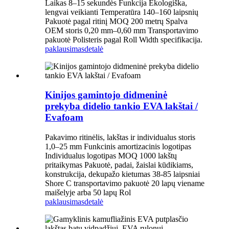
Laikas 8–15 sekundės Funkcija Ekologiška,
lengvai veikianti Temperatūra 140–160 laipsnių
Pakuotė pagal ritinį MOQ 200 metrų Spalva
OEM storis 0,20 mm–0,60 mm Transportavimo
pakuotė Polisteris pagal Roll Width specifikacija.
paklausimas
detalė
Kinijos gamintojo didmeninė
prekyba didelio tankio EVA lakštai /
Evafoam
Pakavimo ritinėlis, lakštas ir individualus storis
1,0–25 mm Funkcinis amortizacinis logotipas
Individualus logotipas MOQ 1000 lakštų
pritaikymas Pakuotė, padai, žaislai kūdikiams,
konstrukcija, dekupažo kietumas 38-85 laipsniai
Shore C transportavimo pakuotė 20 lapų viename
maišelyje arba 50 lapų Rol
paklausimas
detalė