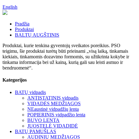
English
Pradžia
Produktai
BALTŲ AUGŠTINIS
Produktai, kurie tenkina gyventojų sveikatos poreikius. PSO
teigimu, šie produktai turėtų būti prieinami „visą laiką, tinkamais
kiekiais, tinkamomis dozavimo formomis, su užtikrinta kokybe ir
tinkama informacija bei už kainą, kurią gali sau leisti asmuo ir
bendruomenė“.
Kategorijos
BATŲ vidpadis
ANTISTATINIS vidpadis
VIDADĖS MEDŽIAGOS
NEaustinė vidpadžių lenta
POPIERINIS vidpadžio lenta
BUVO LENTA
JUOSTELĖ VIDADIDĖ
BATŲ PAMUŠLAS
AUDINIŲ MEDŽIAGOS