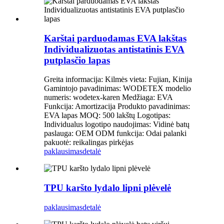
Karštai parduodamas EVA lakštas
Individualizuotas antistatinis EVA
putplasčio lapas
Greita informacija: Kilmės vieta: Fujian, Kinija
Gamintojo pavadinimas: WODETEX modelio
numeris: wodetex-karen Medžiaga: EVA
Funkcija: Amortizacija Produkto pavadinimas:
EVA lapas MOQ: 500 lakštų Logotipas:
Individualus logotipo naudojimas: Vidinė batų
paslauga: OEM ODM funkcija: Odai palanki
pakuotė: reikalingas pirkėjas
paklausimas
detalė
TPU karšto lydalo lipni plėvelė
paklausimas
detalė