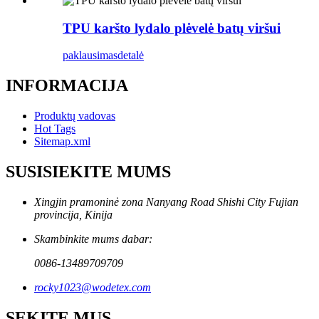
TPU karšto lydalo plėvelė batų viršui
paklausimas
detalė
INFORMACIJA
Produktų vadovas
Hot Tags
Sitemap.xml
SUSISIEKITE MUMS
Xingjin pramoninė zona Nanyang Road Shishi City Fujian
provincija, Kinija
Skambinkite mums dabar:
0086-13489709709
rocky1023@wodetex.com
SEKITE MUS