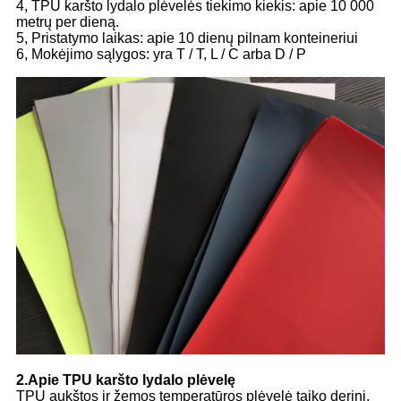
4, TPU karšto lydalo plėvelės tiekimo kiekis: apie 10 000
metrų per dieną.
5, Pristatymo laikas: apie 10 dienų pilnam konteineriui
6, Mokėjimo sąlygos: yra T / T, L / C arba D / P
2.Apie TPU karšto lydalo plėvelę
TPU aukštos ir žemos temperatūros plėvelė taiko derinį,