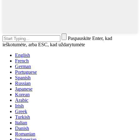
Paspauskite Enter, kad
ieškotumėte, arba ESC, kad uždarytumėte
English
French
German
Portuguese
Spanish
Russian
Japanese
Korean
Arabic
Irish
Greek
Turkish
Italian
Danish
Romanian
Indonesian