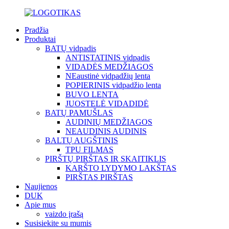
Pradžia
Produktai
BATŲ vidpadis
ANTISTATINIS vidpadis
VIDADĖS MEDŽIAGOS
NEaustinė vidpadžių lenta
POPIERINIS vidpadžio lenta
BUVO LENTA
JUOSTELĖ VIDADIDĖ
BATŲ PAMUŠLAS
AUDINIŲ MEDŽIAGOS
NEAUDINIS AUDINIS
BALTŲ AUGŠTINIS
TPU FILMAS
PIRŠTŲ PIRŠTAS IR SKAITIKLIS
KARŠTO LYDYMO LAKŠTAS
PIRŠTAS PIRŠTAS
Naujienos
DUK
Apie mus
vaizdo įrašą
Susisiekite su mumis