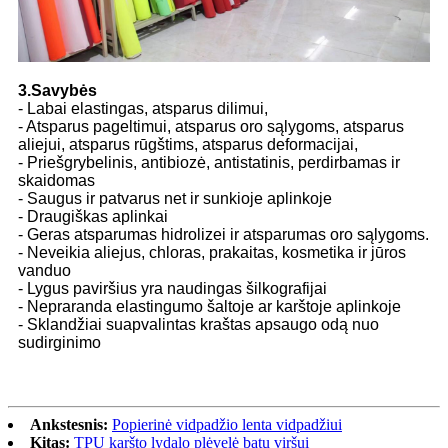
3.Savybės
- Labai elastingas, atsparus dilimui,
- Atsparus pageltimui, atsparus oro sąlygoms, atsparus
aliejui, atsparus rūgštims, atsparus deformacijai,
- Priešgrybelinis, antibiozė, antistatinis, perdirbamas ir
skaidomas
- Saugus ir patvarus net ir sunkioje aplinkoje
- Draugiškas aplinkai
- Geras atsparumas hidrolizei ir atsparumas oro sąlygoms.
- Neveikia aliejus, chloras, prakaitas, kosmetika ir jūros
vanduo
- Lygus paviršius yra naudingas šilkografijai
- Nepraranda elastingumo šaltoje ar karštoje aplinkoje
- Sklandžiai suapvalintas kraštas apsaugo odą nuo
sudirginimo
Ankstesnis:
Popierinė vidpadžio lenta vidpadžiui
Kitas:
TPU karšto lydalo plėvelė batų viršui