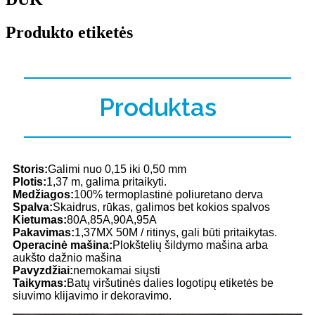
Produkto etiketės
Produktas
Storis:
Galimi nuo 0,15 iki 0,50 mm
Plotis:
1,37 m, galima pritaikyti.
Medžiagos:
100% termoplastinė poliuretano derva
Spalva:
Skaidrus, rūkas, galimos bet kokios spalvos
Kietumas:
80A,85A,90A,95A
Pakavimas:
1,37MX 50M / ritinys, gali būti pritaikytas.
Operacinė mašina:
Plokštelių šildymo mašina arba
aukšto dažnio mašina
Pavyzdžiai:
nemokamai siųsti
Taikymas:
Batų viršutinės dalies logotipų etiketės be
siuvimo klijavimo ir dekoravimo.