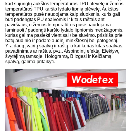
kad sujungtų aukštos temperatūros TPU plėvelę ir žemos
temperatūros TPU karšto lydalo lipnią plėvelę. Aukštos
temperatūros pusė naudojama kaip sluoksnis, kuris gali
būti padengtas PU spalvomis ir kitais raštais ant
paviršiaus, o žemos temperatūros pusė naudojama
laminuoti / padengti karšto lydalo lipniomis medžiagomis,
kurias galima pasiekti vientisai / be siuvimo. prisiriša prie
batų audinio ir padaro audinį minkštesnį bei patogesnį.
Yra daug įvairių spalvų ir raštų, o kai kurias kitas spalvas,
pavadinimus ar raštus, pvz., Atspindintį efektą, Efektyvų
švytėjimą tamsoje, Hologramą, Blizgesį ir Keičiamą
spalvą, galima pritaikyti.