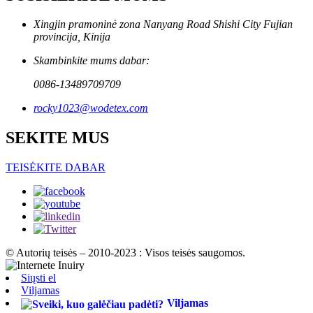
Xingjin pramoninė zona Nanyang Road Shishi City Fujian
provincija, Kinija
Skambinkite mums dabar:
0086-13489709709
rocky1023@wodetex.com
SEKITE MUS
TEISĖKITE DABAR
© Autorių teisės – 2010-2023 : Visos teisės saugomos.
Siųsti el
Viljamas
Viljamas