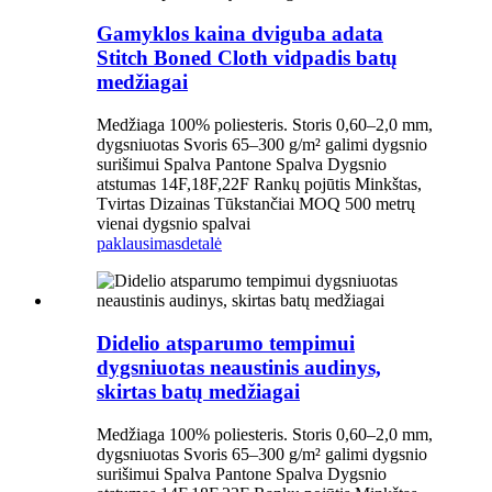
Gamyklos kaina dviguba adata
Stitch Boned Cloth vidpadis batų
medžiagai
Medžiaga 100% poliesteris. Storis 0,60–2,0 mm,
dygsniuotas Svoris 65–300 g/m² galimi dygsnio
surišimui Spalva Pantone Spalva Dygsnio
atstumas 14F,18F,22F Rankų pojūtis Minkštas,
Tvirtas Dizainas Tūkstančiai MOQ 500 metrų
vienai dygsnio spalvai
paklausimas
detalė
Didelio atsparumo tempimui
dygsniuotas neaustinis audinys,
skirtas batų medžiagai
Medžiaga 100% poliesteris. Storis 0,60–2,0 mm,
dygsniuotas Svoris 65–300 g/m² galimi dygsnio
surišimui Spalva Pantone Spalva Dygsnio