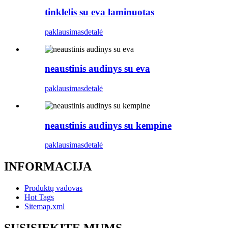
tinklelis su eva laminuotas
paklausimas
detalė
neaustinis audinys su eva
paklausimas
detalė
neaustinis audinys su kempine
paklausimas
detalė
INFORMACIJA
Produktų vadovas
Hot Tags
Sitemap.xml