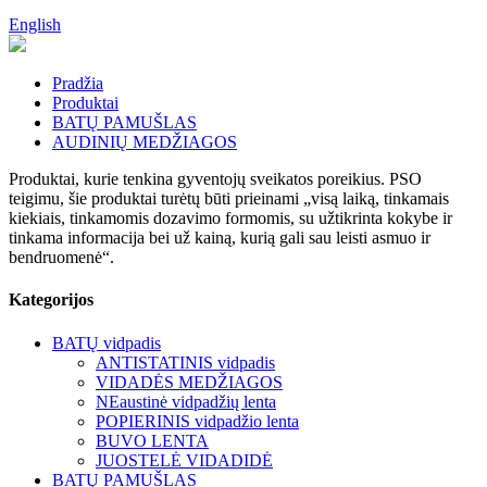
English
Pradžia
Produktai
BATŲ PAMUŠLAS
AUDINIŲ MEDŽIAGOS
Produktai, kurie tenkina gyventojų sveikatos poreikius. PSO
teigimu, šie produktai turėtų būti prieinami „visą laiką, tinkamais
kiekiais, tinkamomis dozavimo formomis, su užtikrinta kokybe ir
tinkama informacija bei už kainą, kurią gali sau leisti asmuo ir
bendruomenė“.
Kategorijos
BATŲ vidpadis
ANTISTATINIS vidpadis
VIDADĖS MEDŽIAGOS
NEaustinė vidpadžių lenta
POPIERINIS vidpadžio lenta
BUVO LENTA
JUOSTELĖ VIDADIDĖ
BATŲ PAMUŠLAS