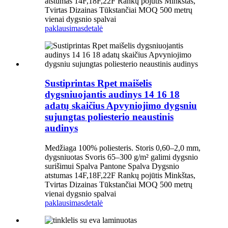
atstumas 14F,18F,22F Rankų pojūtis Minkštas,
Tvirtas Dizainas Tūkstančiai MOQ 500 metrų
vienai dygsnio spalvai
paklausimas
detalė
Sustiprintas Rpet maišelis
dygsniuojantis audinys 14 16 18
adatų skaičius Apvyniojimo dygsniu
sujungtas poliesterio neaustinis
audinys
Medžiaga 100% poliesteris. Storis 0,60–2,0 mm,
dygsniuotas Svoris 65–300 g/m² galimi dygsnio
surišimui Spalva Pantone Spalva Dygsnio
atstumas 14F,18F,22F Rankų pojūtis Minkštas,
Tvirtas Dizainas Tūkstančiai MOQ 500 metrų
vienai dygsnio spalvai
paklausimas
detalė