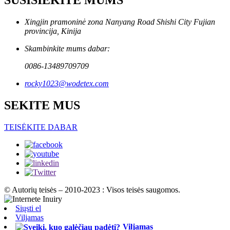
SUSISIEKITE MUMS
Xingjin pramoninė zona Nanyang Road Shishi City Fujian
provincija, Kinija
Skambinkite mums dabar:
0086-13489709709
rocky1023@wodetex.com
SEKITE MUS
TEISĖKITE DABAR
© Autorių teisės – 2010-2023 : Visos teisės saugomos.
Siųsti el
Viljamas
Viljamas