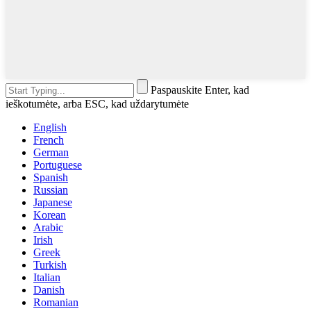
Paspauskite Enter, kad
ieškotumėte, arba ESC, kad uždarytumėte
English
French
German
Portuguese
Spanish
Russian
Japanese
Korean
Arabic
Irish
Greek
Turkish
Italian
Danish
Romanian