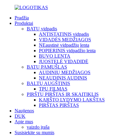
Pradžia
Produktai
BATŲ vidpadis
ANTISTATINIS vidpadis
VIDADĖS MEDŽIAGOS
NEaustinė vidpadžių lenta
POPIERINIS vidpadžio lenta
BUVO LENTA
JUOSTELĖ VIDADIDĖ
BATŲ PAMUŠLAS
AUDINIŲ MEDŽIAGOS
NEAUDINIS AUDINIS
BALTŲ AUGŠTINIS
TPU FILMAS
PIRŠTŲ PIRŠTAS IR SKAITIKLIS
KARŠTO LYDYMO LAKŠTAS
PIRŠTAS PIRŠTAS
Naujienos
DUK
Apie mus
vaizdo įrašą
Susisiekite su mumis