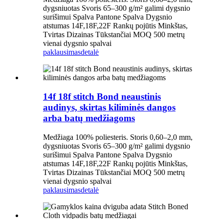
dygsniuotas Svoris 65–300 g/m² galimi dygsnio
surišimui Spalva Pantone Spalva Dygsnio
atstumas 14F,18F,22F Rankų pojūtis Minkštas,
Tvirtas Dizainas Tūkstančiai MOQ 500 metrų
vienai dygsnio spalvai
paklausimas
detalė
14f 18f stitch Bond neaustinis
audinys, skirtas kiliminės dangos
arba batų medžiagoms
Medžiaga 100% poliesteris. Storis 0,60–2,0 mm,
dygsniuotas Svoris 65–300 g/m² galimi dygsnio
surišimui Spalva Pantone Spalva Dygsnio
atstumas 14F,18F,22F Rankų pojūtis Minkštas,
Tvirtas Dizainas Tūkstančiai MOQ 500 metrų
vienai dygsnio spalvai
paklausimas
detalė