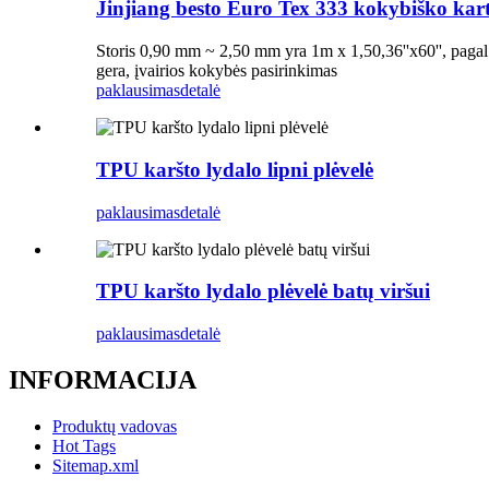
Jinjiang besto Euro Tex 333 kokybiško kar
Storis 0,90 mm ~ 2,50 mm yra 1m x 1,50,36''x60'', pagal 
gera, įvairios kokybės pasirinkimas
paklausimas
detalė
TPU karšto lydalo lipni plėvelė
paklausimas
detalė
TPU karšto lydalo plėvelė batų viršui
paklausimas
detalė
INFORMACIJA
Produktų vadovas
Hot Tags
Sitemap.xml