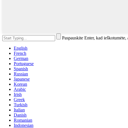
Paspauskite Enter, kad ieškotumėte
English
French
German
Portuguese
Spanish
Russian
Japanese
Korean
Arabic
Irish
Greek
Turkish
Italian
Danish
Romanian
Indonesian