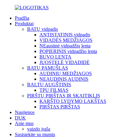
Pradžia
Produktai
BATŲ vidpadis
ANTISTATINIS vidpadis
VIDADĖS MEDŽIAGOS
NEaustinė vidpadžių lenta
POPIERINIS vidpadžio lenta
BUVO LENTA
JUOSTELĖ VIDADIDĖ
BATŲ PAMUŠLAS
AUDINIŲ MEDŽIAGOS
NEAUDINIS AUDINIS
BALTŲ AUGŠTINIS
TPU FILMAS
PIRŠTŲ PIRŠTAS IR SKAITIKLIS
KARŠTO LYDYMO LAKŠTAS
PIRŠTAS PIRŠTAS
Naujienos
DUK
Apie mus
vaizdo įrašą
Susisiekite su mumis