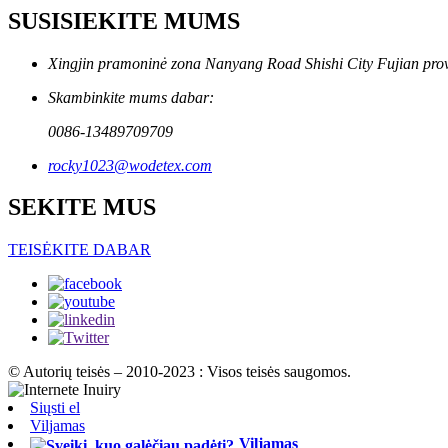
SUSISIEKITE MUMS
Xingjin pramoninė zona Nanyang Road Shishi City Fujian provi
Skambinkite mums dabar:
0086-13489709709
rocky1023@wodetex.com
SEKITE MUS
TEISĖKITE DABAR
© Autorių teisės – 2010-2023 : Visos teisės saugomos.
Siųsti el
Viljamas
Viljamas