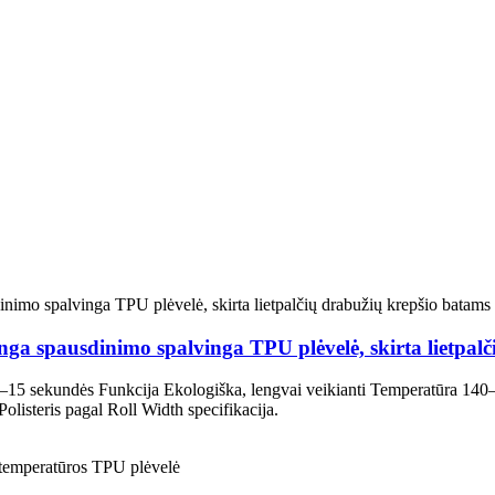
 spausdinimo spalvinga TPU plėvelė, skirta lietpalči
 8–15 sekundės Funkcija Ekologiška, lengvai veikianti Temperatūra 14
steris pagal Roll Width specifikacija.