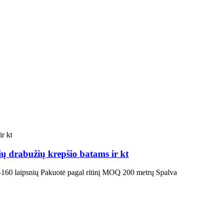
ų drabužių krepšio batams ir kt
0–160 laipsnių Pakuotė pagal ritinį MOQ 200 metrų Spalva