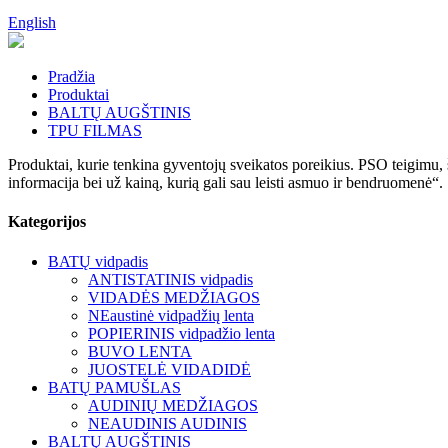
English
Pradžia
Produktai
BALTŲ AUGŠTINIS
TPU FILMAS
Produktai, kurie tenkina gyventojų sveikatos poreikius. PSO teigimu, 
informacija bei už kainą, kurią gali sau leisti asmuo ir bendruomenė“.
Kategorijos
BATŲ vidpadis
ANTISTATINIS vidpadis
VIDADĖS MEDŽIAGOS
NEaustinė vidpadžių lenta
POPIERINIS vidpadžio lenta
BUVO LENTA
JUOSTELĖ VIDADIDĖ
BATŲ PAMUŠLAS
AUDINIŲ MEDŽIAGOS
NEAUDINIS AUDINIS
BALTŲ AUGŠTINIS