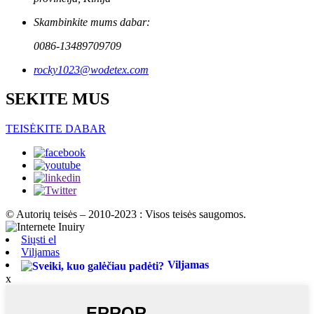
Skambinkite mums dabar:
0086-13489709709
rocky1023@wodetex.com
SEKITE MUS
TEISĖKITE DABAR
© Autorių teisės – 2010-2023 : Visos teisės saugomos.
Siųsti el
Viljamas
Viljamas
x