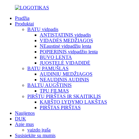
Pradžia
Produktai
BATŲ vidpadis
ANTISTATINIS vidpadis
VIDADĖS MEDŽIAGOS
NEaustinė vidpadžių lenta
POPIERINIS vidpadžio lenta
BUVO LENTA
JUOSTELĖ VIDADIDĖ
BATŲ PAMUŠLAS
AUDINIŲ MEDŽIAGOS
NEAUDINIS AUDINIS
BALTŲ AUGŠTINIS
TPU FILMAS
PIRŠTŲ PIRŠTAS IR SKAITIKLIS
KARŠTO LYDYMO LAKŠTAS
PIRŠTAS PIRŠTAS
Naujienos
DUK
Apie mus
vaizdo įrašą
Susisiekite su mumis