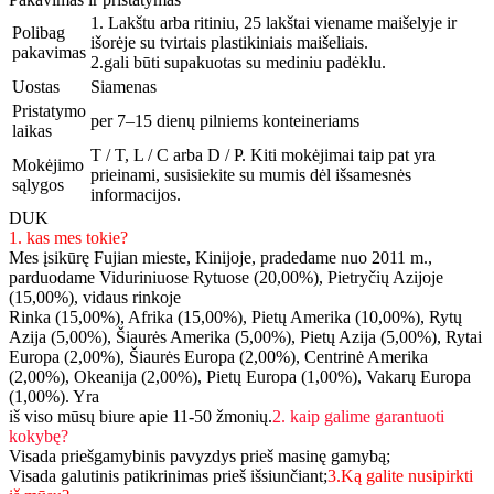
1. Lakštu arba ritiniu, 25 lakštai viename maišelyje ir
Polibag
išorėje su tvirtais plastikiniais maišeliais.
pakavimas
2.gali būti supakuotas su mediniu padėklu.
Uostas
Siamenas
Pristatymo
per 7–15 dienų pilniems konteineriams
laikas
T / T, L / C arba D / P. Kiti mokėjimai taip pat yra
Mokėjimo
prieinami, susisiekite su mumis dėl išsamesnės
sąlygos
informacijos.
DUK
1. kas mes tokie?
Mes įsikūrę Fujian mieste, Kinijoje, pradedame nuo 2011 m.,
parduodame Viduriniuose Rytuose (20,00%), Pietryčių Azijoje
(15,00%), vidaus rinkoje
Rinka (15,00%), Afrika (15,00%), Pietų Amerika (10,00%), Rytų
Azija (5,00%), Šiaurės Amerika (5,00%), Pietų Azija (5,00%), Rytai
Europa (2,00%), Šiaurės Europa (2,00%), Centrinė Amerika
(2,00%), Okeanija (2,00%), Pietų Europa (1,00%), Vakarų Europa
(1,00%). Yra
iš viso mūsų biure apie 11-50 žmonių.
2. kaip galime garantuoti
kokybę?
Visada priešgamybinis pavyzdys prieš masinę gamybą;
Visada galutinis patikrinimas prieš išsiunčiant;
3.Ką galite nusipirkti