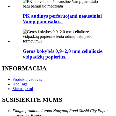
PK audinys perforuojami neaustiniai
Vamp pamušalai...
Geros kokybės 0,9–2,0 mm celiuliozės
vidpadžių popierius...
INFORMACIJA
Produktų vadovas
Hot Tags
Sitemap.xml
SUSISIEKITE MUMS
Xingjin pramoninė zona Nanyang Road Shishi City Fujian
provincija, Kinija