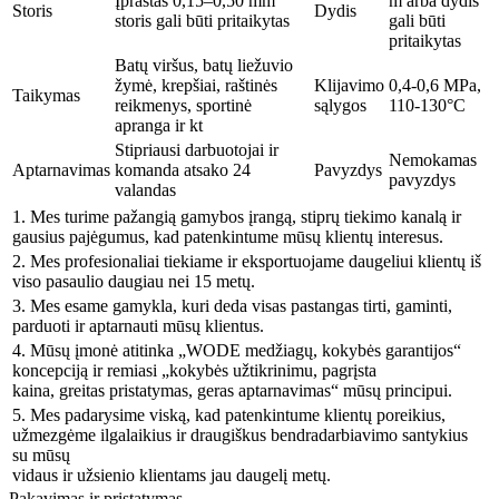
Įprastas 0,15–0,50 mm
m arba dydis
Storis
Dydis
storis gali būti pritaikytas
gali būti
pritaikytas
Batų viršus, batų liežuvio
žymė, krepšiai, raštinės
Klijavimo
0,4-0,6 MPa,
Taikymas
reikmenys, sportinė
sąlygos
110-130°C
apranga ir kt
Stipriausi darbuotojai ir
Nemokamas
Aptarnavimas
komanda atsako 24
Pavyzdys
pavyzdys
valandas
1. Mes turime pažangią gamybos įrangą, stiprų tiekimo kanalą ir
gausius pajėgumus, kad patenkintume mūsų klientų interesus.
2. Mes profesionaliai tiekiame ir eksportuojame daugeliui klientų iš
viso pasaulio daugiau nei 15 metų.
3. Mes esame gamykla, kuri deda visas pastangas tirti, gaminti,
parduoti ir aptarnauti mūsų klientus.
4. Mūsų įmonė atitinka „WODE medžiagų, kokybės garantijos“
koncepciją ir remiasi „kokybės užtikrinimu, pagrįsta
kaina, greitas pristatymas, geras aptarnavimas“ mūsų principui.
5. Mes padarysime viską, kad patenkintume klientų poreikius,
užmezgėme ilgalaikius ir draugiškus bendradarbiavimo santykius
su mūsų
vidaus ir užsienio klientams jau daugelį metų.
Pakavimas ir pristatymas