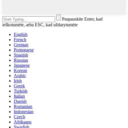
Paspauskite Enter, kad
ieškotumėte, arba ESC, kad uždarytumėte
English
French
German
Portuguese
Spanish
Russian
Japanese
Korean
Arabic
Irish
Greek
Turkish
Italian
Danish
Romanian
Indonesian
Czech
Afrikaans
Swedish