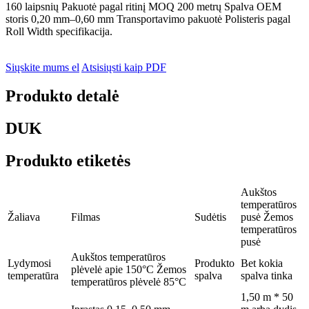
160 laipsnių Pakuotė pagal ritinį MOQ 200 metrų Spalva OEM
storis 0,20 mm–0,60 mm Transportavimo pakuotė Polisteris pagal
Roll Width specifikacija.
Siųskite mums el
Atsisiųsti kaip PDF
Produkto detalė
DUK
Produkto etiketės
Aukštos
temperatūros
Žaliava
Filmas
Sudėtis
pusė Žemos
temperatūros
pusė
Aukštos temperatūros
Lydymosi
Produkto
Bet kokia
plėvelė apie 150°C Žemos
temperatūra
spalva
spalva tinka
temperatūros plėvelė 85°C
1,50 m * 50