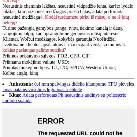
iš mūsų?
Neaustinis cheminis lakštas, neaustinė vidpadžio lenta, karšto lydalo
lakštas, kompozicinės medžiagos priešų batas, adata perforuota
neaustinė medžiaga
4. Kodėl turėtumėte pirkti iš mūsų, o ne iš kitų
tiekėjų?
Turime pažangią gamybos įrangą, tvirtą tiekimo kanalą ir daug
saugojimo talpų, kad apsaugotume geriausius mūsų interesus
Klientai. WoRui medžiagos, kokybės garantija Nuoširdžiai
sveikiname klientus apsilankius ir užmezgant verslą su mumis.
5.
kokias paslaugas galime suteikti?
Priimtos pristatymo sąlygos: FOB, CFR, CIF；
Priimama mokėjimo valiuta: USD;
Priimtas mokėjimo tipas: T/T,L/C,D/PD/A,Western Union;
Kalba: anglų, kinų
Ankstesnis:
0,4 mm spalvingas didelio klampumo TPU plėvelės
lapas batams viršutinis logotipas ir etiketė
Kitas:
Adata perforuotas Pk neaustinis audinys su poliesterio
audinio spauda