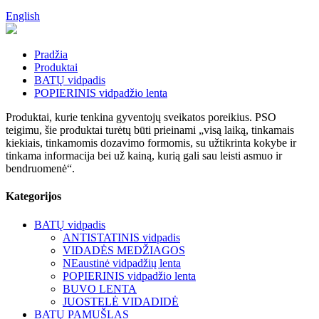
English
Pradžia
Produktai
BATŲ vidpadis
POPIERINIS vidpadžio lenta
Produktai, kurie tenkina gyventojų sveikatos poreikius. PSO
teigimu, šie produktai turėtų būti prieinami „visą laiką, tinkamais
kiekiais, tinkamomis dozavimo formomis, su užtikrinta kokybe ir
tinkama informacija bei už kainą, kurią gali sau leisti asmuo ir
bendruomenė“.
Kategorijos
BATŲ vidpadis
ANTISTATINIS vidpadis
VIDADĖS MEDŽIAGOS
NEaustinė vidpadžių lenta
POPIERINIS vidpadžio lenta
BUVO LENTA
JUOSTELĖ VIDADIDĖ
BATŲ PAMUŠLAS