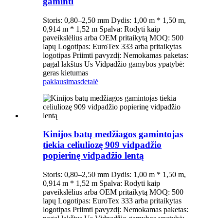
gaminti
Storis: 0,80–2,50 mm Dydis: 1,00 m * 1,50 m,
0,914 m * 1,52 m Spalva: Rodyti kaip
paveikslėlius arba OEM pritaikytą MOQ: 500
lapų Logotipas: EuroTex 333 arba pritaikytas
logotipas Priimti pavyzdį: Nemokamas paketas:
pagal lakštus Us Vidpadžio gamybos ypatybė:
geras kietumas
paklausimas
detalė
Kinijos batų medžiagos gamintojas
tiekia celiuliozę 909 vidpadžio
popierinę vidpadžio lentą
Storis: 0,80–2,50 mm Dydis: 1,00 m * 1,50 m,
0,914 m * 1,52 m Spalva: Rodyti kaip
paveikslėlius arba OEM pritaikytą MOQ: 500
lapų Logotipas: EuroTex 333 arba pritaikytas
logotipas Priimti pavyzdį: Nemokamas paketas: