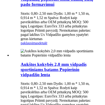
pado formavimui
Storis: 0,80–2,50 mm Dydis: 1,00 m * 1,50 m,
0,914 m * 1,52 m Spalva: Rodyti kaip
paveikslėlius arba OEM pritaikytą MOQ: 500
lapų Logotipas: EuroTex 333 arba pritaikytas
logotipas Priimti pavyzdį: Nemokamas paketas:
pagal lakštus Us Vidpadžio gamybos ypatybė:
geras kietumas
paklausimas
detalė
Aukštos kokybės 2,0 mm vidpadis
sportiniams batams Popierinio
vidpadžio lenta
Storis: 0,80–2,50 mm Dydis: 1,00 m * 1,50 m,
0,914 m * 1,52 m Spalva: Rodyti kaip
paveikslėlius arba OEM pritaikytą MOQ: 500
lapų Logotipas: EuroTex 333 arba pritaikytas
logotipas Priimti pavyzdį: Nemokamas paketas:
pagal lakštus Us Vidpadžio gamybos ypatybė: