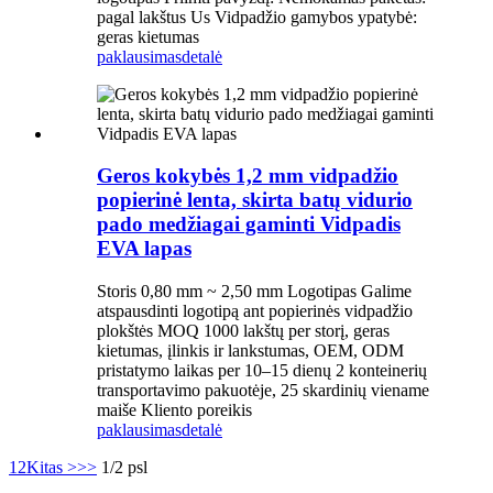
pagal lakštus Us Vidpadžio gamybos ypatybė:
geras kietumas
paklausimas
detalė
Geros kokybės 1,2 mm vidpadžio
popierinė lenta, skirta batų vidurio
pado medžiagai gaminti Vidpadis
EVA lapas
Storis 0,80 mm ~ 2,50 mm Logotipas Galime
atspausdinti logotipą ant popierinės vidpadžio
plokštės MOQ 1000 lakštų per storį, geras
kietumas, įlinkis ir lankstumas, OEM, ODM
pristatymo laikas per 10–15 dienų 2 konteinerių
transportavimo pakuotėje, 25 skardinių viename
maiše Kliento poreikis
paklausimas
detalė
1
2
Kitas >
>>
1/2 psl