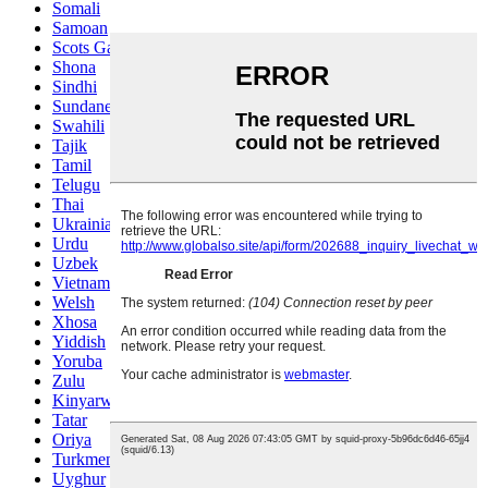
Somali
Samoan
Scots Gaelic
Shona
Sindhi
Sundanese
Swahili
Tajik
Tamil
Telugu
Thai
Ukrainian
Urdu
Uzbek
Vietnamese
Welsh
Xhosa
Yiddish
Yoruba
Zulu
Kinyarwanda
Tatar
Oriya
Turkmen
Uyghur