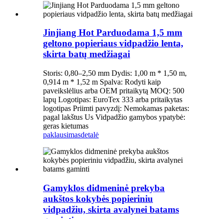
Jinjiang Hot Parduodama 1,5 mm
geltono popieriaus vidpadžio lenta,
skirta batų medžiagai
Storis: 0,80–2,50 mm Dydis: 1,00 m * 1,50 m,
0,914 m * 1,52 m Spalva: Rodyti kaip
paveikslėlius arba OEM pritaikytą MOQ: 500
lapų Logotipas: EuroTex 333 arba pritaikytas
logotipas Priimti pavyzdį: Nemokamas paketas:
pagal lakštus Us Vidpadžio gamybos ypatybė:
geras kietumas
paklausimas
detalė
Gamyklos didmeninė prekyba
aukštos kokybės popieriniu
vidpadžiu, skirta avalynei batams