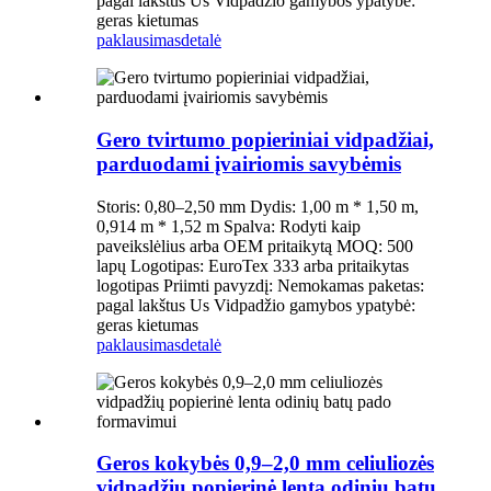
pagal lakštus Us Vidpadžio gamybos ypatybė:
geras kietumas
paklausimas
detalė
Gero tvirtumo popieriniai vidpadžiai,
parduodami įvairiomis savybėmis
Storis: 0,80–2,50 mm Dydis: 1,00 m * 1,50 m,
0,914 m * 1,52 m Spalva: Rodyti kaip
paveikslėlius arba OEM pritaikytą MOQ: 500
lapų Logotipas: EuroTex 333 arba pritaikytas
logotipas Priimti pavyzdį: Nemokamas paketas:
pagal lakštus Us Vidpadžio gamybos ypatybė:
geras kietumas
paklausimas
detalė
Geros kokybės 0,9–2,0 mm celiuliozės
vidpadžių popierinė lenta odinių batų