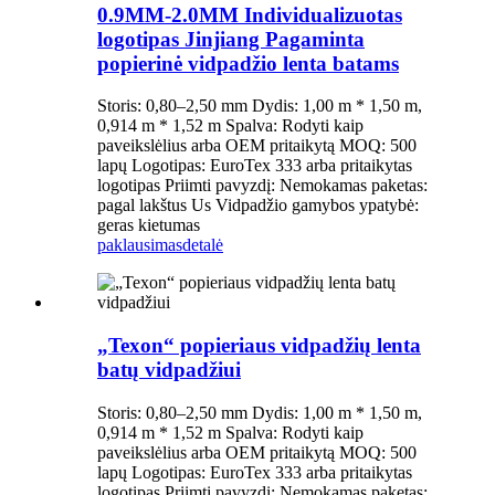
0.9MM-2.0MM Individualizuotas
logotipas Jinjiang Pagaminta
popierinė vidpadžio lenta batams
Storis: 0,80–2,50 mm Dydis: 1,00 m * 1,50 m,
0,914 m * 1,52 m Spalva: Rodyti kaip
paveikslėlius arba OEM pritaikytą MOQ: 500
lapų Logotipas: EuroTex 333 arba pritaikytas
logotipas Priimti pavyzdį: Nemokamas paketas:
pagal lakštus Us Vidpadžio gamybos ypatybė:
geras kietumas
paklausimas
detalė
„Texon“ popieriaus vidpadžių lenta
batų vidpadžiui
Storis: 0,80–2,50 mm Dydis: 1,00 m * 1,50 m,
0,914 m * 1,52 m Spalva: Rodyti kaip
paveikslėlius arba OEM pritaikytą MOQ: 500
lapų Logotipas: EuroTex 333 arba pritaikytas
logotipas Priimti pavyzdį: Nemokamas paketas: