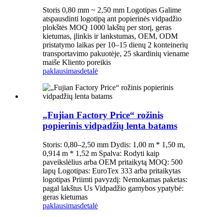
Storis 0,80 mm ~ 2,50 mm Logotipas Galime
atspausdinti logotipą ant popierinės vidpadžio
plokštės MOQ 1000 lakštų per storį, geras
kietumas, įlinkis ir lankstumas, OEM, ODM
pristatymo laikas per 10–15 dienų 2 konteinerių
transportavimo pakuotėje, 25 skardinių viename
maiše Kliento poreikis
paklausimas
detalė
„Fujian Factory Price“ rožinis
popierinis vidpadžių lenta batams
Storis: 0,80–2,50 mm Dydis: 1,00 m * 1,50 m,
0,914 m * 1,52 m Spalva: Rodyti kaip
paveikslėlius arba OEM pritaikytą MOQ: 500
lapų Logotipas: EuroTex 333 arba pritaikytas
logotipas Priimti pavyzdį: Nemokamas paketas:
pagal lakštus Us Vidpadžio gamybos ypatybė:
geras kietumas
paklausimas
detalė