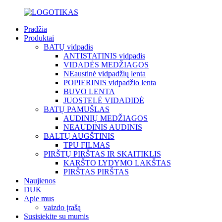
Pradžia
Produktai
BATŲ vidpadis
ANTISTATINIS vidpadis
VIDADĖS MEDŽIAGOS
NEaustinė vidpadžių lenta
POPIERINIS vidpadžio lenta
BUVO LENTA
JUOSTELĖ VIDADIDĖ
BATŲ PAMUŠLAS
AUDINIŲ MEDŽIAGOS
NEAUDINIS AUDINIS
BALTŲ AUGŠTINIS
TPU FILMAS
PIRŠTŲ PIRŠTAS IR SKAITIKLIS
KARŠTO LYDYMO LAKŠTAS
PIRŠTAS PIRŠTAS
Naujienos
DUK
Apie mus
vaizdo įrašą
Susisiekite su mumis