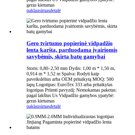
geras kietumas
paklausimas
detalė
Gero tvirtumo popierinė vidpadžio
lenta karšta, parduodama įvairiomis
savybėmis, skirta batų gamybai
Storis: 0,80–2,50 mm Dydis: 1,00 m * 1,50 m,
0,914 m * 1,52 m Spalva: Rodyti kaip
paveikslėlius arba OEM pritaikytą MOQ: 500
lapų Logotipas: EuroTex 333 arba pritaikytas
logotipas Priimti pavyzdį: Nemokamas paketas:
pagal lakštus Us Vidpadžio gamybos ypatybė:
geras kietumas
paklausimas
detalė