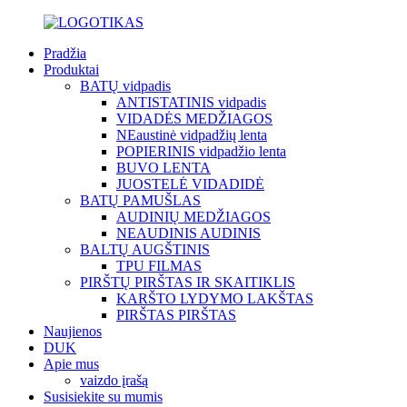
Pradžia
Produktai
BATŲ vidpadis
ANTISTATINIS vidpadis
VIDADĖS MEDŽIAGOS
NEaustinė vidpadžių lenta
POPIERINIS vidpadžio lenta
BUVO LENTA
JUOSTELĖ VIDADIDĖ
BATŲ PAMUŠLAS
AUDINIŲ MEDŽIAGOS
NEAUDINIS AUDINIS
BALTŲ AUGŠTINIS
TPU FILMAS
PIRŠTŲ PIRŠTAS IR SKAITIKLIS
KARŠTO LYDYMO LAKŠTAS
PIRŠTAS PIRŠTAS
Naujienos
DUK
Apie mus
vaizdo įrašą
Susisiekite su mumis