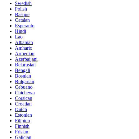
Swedish
Polish
Basque
Catalan
Esperanto
Hindi
Lao
Albanian
Amharic
Armenian
Azerbaijani
Belarusian
Bengali
Bosnian
Bulgarian
Cebuano
Chichewa
Corsican
Croatian
Dutch
Estonian
Filipino
Finnish
Frisian
Galician