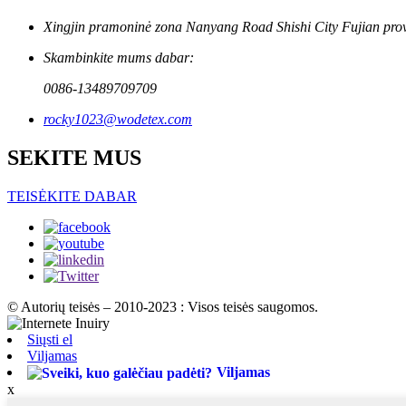
Xingjin pramoninė zona Nanyang Road Shishi City Fujian provi
Skambinkite mums dabar:
0086-13489709709
rocky1023@wodetex.com
SEKITE MUS
TEISĖKITE DABAR
© Autorių teisės – 2010-2023 : Visos teisės saugomos.
Siųsti el
Viljamas
Viljamas
x