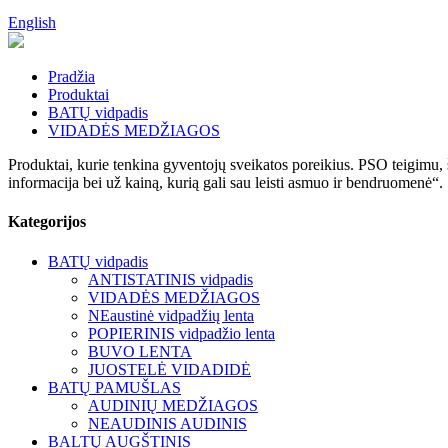
English
Pradžia
Produktai
BATŲ vidpadis
VIDADĖS MEDŽIAGOS
Produktai, kurie tenkina gyventojų sveikatos poreikius. PSO teigimu, 
informacija bei už kainą, kurią gali sau leisti asmuo ir bendruomenė“.
Kategorijos
BATŲ vidpadis
ANTISTATINIS vidpadis
VIDADĖS MEDŽIAGOS
NEaustinė vidpadžių lenta
POPIERINIS vidpadžio lenta
BUVO LENTA
JUOSTELĖ VIDADIDĖ
BATŲ PAMUŠLAS
AUDINIŲ MEDŽIAGOS
NEAUDINIS AUDINIS
BALTŲ AUGŠTINIS