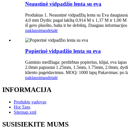
Neaustinė vidpadžio lenta su eva
Produktas 1. Neaustinė vidpadžių lenta su Eva daugiaus
4,0 mm Dydis: pagal lakštą 0,914 M x 1,37 M ir 1,00 M x
iš gero pluošto, balta ir be defektų. Daugiau informacijos
paklausimas
detalė
Popierinė vidpadžio lenta su eva
Gaminio medžiaga: perdirbtas popierius, klijai, eva lapa
2.0mm paprastai 1.25mm, 1.5mm, 1.75mm, 2.0mm, dydis: 36
kliento pageidavimus. MOQ: 1000 lapų Pakavimas: po lapu
paklausimas
detalė
INFORMACIJA
Produktų vadovas
Hot Tags
Sitemap.xml
SUSISIEKITE MUMS