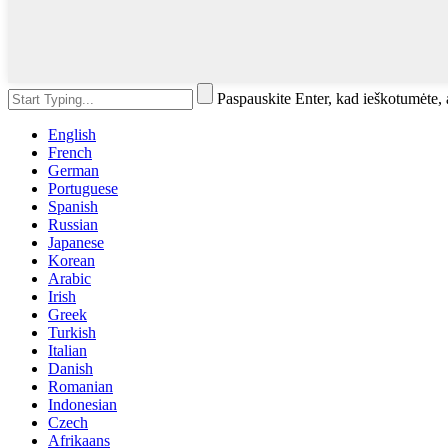
Paspauskite Enter, kad ieškotumėte
English
French
German
Portuguese
Spanish
Russian
Japanese
Korean
Arabic
Irish
Greek
Turkish
Italian
Danish
Romanian
Indonesian
Czech
Afrikaans