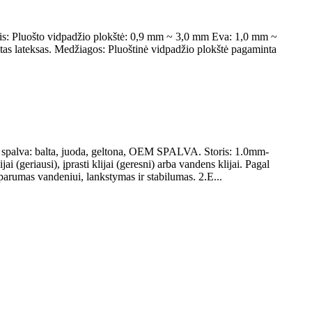
ris: Pluošto vidpadžio plokštė: 0,9 mm ~ 3,0 mm Eva: 1,0 mm ~
tas lateksas. Medžiagos: Pluoštinė vidpadžio plokštė pagaminta
EVA spalva: balta, juoda, geltona, OEM SPALVA. Storis: 1.0mm-
riausi), įprasti klijai (geresni) arba vandens klijai. Pagal
arumas vandeniui, lankstymas ir stabilumas. 2.E...