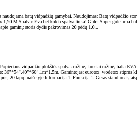
ia naudojama batų vidpadžių gamybai. Naudojimas: Batų vidpadžio sto
 1,50 M Spalva: Eva bet kokia spalva tinka! Gule: Super gule arba bal
 apie gaminį: storis dydis pakrovimas 20 pėdų 1,0...
s Popieriaus vidpadžio plokštės spalva: rožinė, tamsiai rožinė, balta 
"*54",40"*60",1m*1,5m. Gamintojas: eurotex, wodetex stiprūs klijai (ge
s, 20 lapų maišelyje Informacija 1. Funkcija 1. Geras standumas, atsp