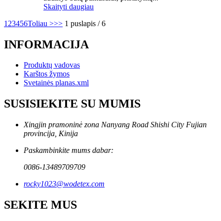
Skaityti daugiau
1
2
3
4
5
6
Toliau >
>>
1 puslapis / 6
INFORMACIJA
Produktų vadovas
Karštos žymos
Svetainės planas.xml
SUSISIEKITE SU MUMIS
Xingjin pramoninė zona Nanyang Road Shishi City Fujian
provincija, Kinija
Paskambinkite mums dabar:
0086-13489709709
rocky1023@wodetex.com
SEKITE MUS