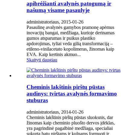
apibrėžianti avalynės patogumą ir
našumą visame pasaulyje
administratoriaus, 2015-01-26
Pasaulinę avalynės gamybos pramonę apėmus
inovacijų bangai, medžiaga, kurioje derinamas
gumos atsparumas ir puikus plastiko
apdorojimas, tyliai veda gilią transformaciją –
etileno-vinilacetato kopolimeras, žinomas kaip
EVA. Kaip kertinis akmuo...
Skaityti daugiau
Cheminis lakštinis pirštų pūstas
audinys: tvirtas avalynės formavimo
stuburas
administratoriaus, 2014-01-26
Cheminis lakštinis pirštų pūstas sluoksnis, dar
žinomas kaip cheminio pluošto dervos įdėklas,
yra pagrindinė pagalbinė medžiaga, specialiai
sukurta batų pirštams ir kulnams formuoti ir