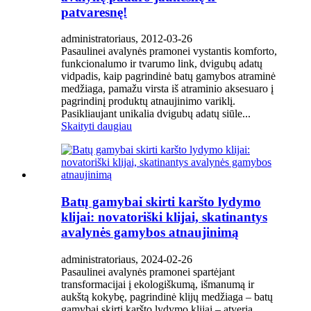
patvaresnę!
administratoriaus, 2012-03-26
Pasaulinei avalynės pramonei vystantis komforto,
funkcionalumo ir tvarumo link, dvigubų adatų
vidpadis, kaip pagrindinė batų gamybos atraminė
medžiaga, pamažu virsta iš atraminio aksesuaro į
pagrindinį produktų atnaujinimo variklį.
Pasikliaujant unikalia dvigubų adatų siūle...
Skaityti daugiau
Batų gamybai skirti karšto lydymo
klijai: novatoriški klijai, skatinantys
avalynės gamybos atnaujinimą
administratoriaus, 2024-02-26
Pasaulinei avalynės pramonei spartėjant
transformacijai į ekologiškumą, išmanumą ir
aukštą kokybę, pagrindinė klijų medžiaga – batų
gamybai skirti karšto lydymo klijai – atveria