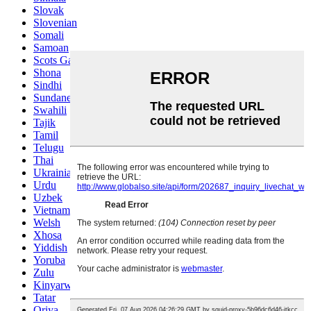
Slovak
Slovenian
Somali
Samoan
Scots Gaelic
Shona
Sindhi
Sundanese
Swahili
Tajik
Tamil
Telugu
Thai
Ukrainian
Urdu
Uzbek
Vietnamese
Welsh
Xhosa
Yiddish
Yoruba
Zulu
Kinyarwanda
Tatar
Oriya