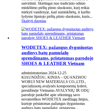
sutvirtinti. Skirtingai nuo tradicinio odinio
minkštimo pirštų pūsto sluoksnio, kurį reikia
mirkyti vandenyje, kad suminkštėtų, ir karšto
lydymo lipniojo pirštų pūsto sluoksnio, kuris...
Skaityti daugiau
WODETEX: pažangus dygsniuotas
audinys batų pamušalų
sprendimams, pristatomas parodoje
SHOES & LEATHER Vietnam
administratoriaus 2024-12-25
KIAUNDŽOU, KINIJA – QUANZHOU
WORUI NEW MATERIALS CO.,LTD.,
specializuotų avalynės komponentų lyderė,
prestižinėje Vietnamo AVALYNIŲ IR ODŲ
parodoje paskelbė apie sėkmingą savo
novatoriškos WODETEX medžiagų linijos,
kurioje pristatomas pažangus dygsniuotas
audinys batų pamušalui, pristatymą...