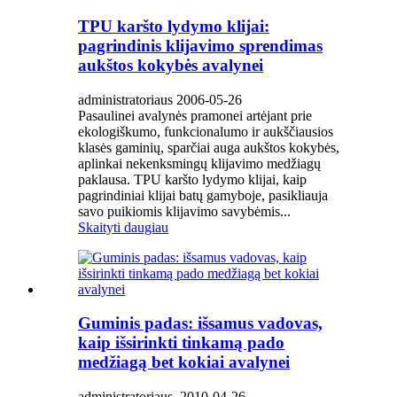
TPU karšto lydymo klijai:
pagrindinis klijavimo sprendimas
aukštos kokybės avalynei
administratoriaus 2006-05-26
Pasaulinei avalynės pramonei artėjant prie
ekologiškumo, funkcionalumo ir aukščiausios
klasės gaminių, sparčiai auga aukštos kokybės,
aplinkai nekenksmingų klijavimo medžiagų
paklausa. TPU karšto lydymo klijai, kaip
pagrindiniai klijai batų gamyboje, pasikliauja
savo puikiomis klijavimo savybėmis...
Skaityti daugiau
Guminis padas: išsamus vadovas,
kaip išsirinkti tinkamą pado
medžiagą bet kokiai avalynei
administratoriaus, 2010-04-26