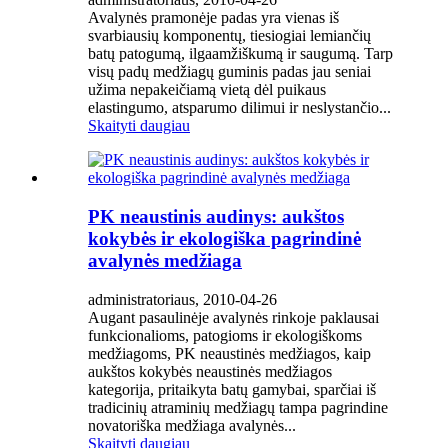
Avalynės pramonėje padas yra vienas iš
svarbiausių komponentų, tiesiogiai lemiančių
batų patogumą, ilgaamžiškumą ir saugumą. Tarp
visų padų medžiagų guminis padas jau seniai
užima nepakeičiamą vietą dėl puikaus
elastingumo, atsparumo dilimui ir neslystančio...
Skaityti daugiau
PK neaustinis audinys: aukštos
kokybės ir ekologiška pagrindinė
avalynės medžiaga
administratoriaus, 2010-04-26
Augant pasaulinėje avalynės rinkoje paklausai
funkcionalioms, patogioms ir ekologiškoms
medžiagoms, PK neaustinės medžiagos, kaip
aukštos kokybės neaustinės medžiagos
kategorija, pritaikyta batų gamybai, sparčiai iš
tradicinių atraminių medžiagų tampa pagrindine
novatoriška medžiaga avalynės...
Skaityti daugiau