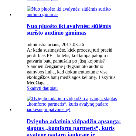
Nuo pluošto iki avalynės: siūlėmis
surišto audinio gimimas
administratoriaus, 2017-03-26
Ar kada susimąstėte, kiek procesų turi praeiti
perdirbtas PET butelis, kol tampa patogiu ir
patvariu batų pamušalu po jūsų kojomis?
Šiandien žengiame į dygsniuoto audinio
gamybos liniją, kad dokumentuotume visą
ekologiškos batų medžiagos kelionę. 1 skyrius:
Medžiaga...
Skaityti daugiau
Dvigubo adatinio vidpadžio apsauga:
slaptas „komforto partneris“, kuris
avalynę padaro jaukesnę ir