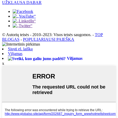
UŽKLAUSA DABAR
© Autorių teisės - 2010–2023: Visos teisės saugomos.
-
TOP
BLOGAS
-
POPULIARIAUSI PAIEŠKA
Siųsti el. laišką
Viljamas
Viljamas
x