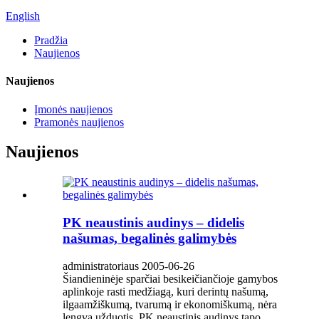
English
Pradžia
Naujienos
Naujienos
Įmonės naujienos
Pramonės naujienos
Naujienos
PK neaustinis audinys – didelis
našumas, begalinės galimybės
administratoriaus 2005-06-26
Šiandieninėje sparčiai besikeičiančioje gamybos
aplinkoje rasti medžiagą, kuri derintų našumą,
ilgaamžiškumą, tvarumą ir ekonomiškumą, nėra
lengva užduotis. PK neaustinis audinys tapo