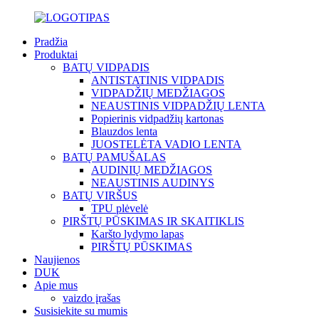
Pradžia
Produktai
BATŲ VIDPADIS
ANTISTATINIS VIDPADIS
VIDPADŽIŲ MEDŽIAGOS
NEAUSTINIS VIDPADŽIŲ LENTA
Popierinis vidpadžių kartonas
Blauzdos lenta
JUOSTELĖTA VADIO LENTA
BATŲ PAMUŠALAS
AUDINIŲ MEDŽIAGOS
NEAUSTINIS AUDINYS
BATŲ VIRŠUS
TPU plėvelė
PIRŠTŲ PŪSKIMAS IR SKAITIKLIS
Karšto lydymo lapas
PIRŠTŲ PŪSKIMAS
Naujienos
DUK
Apie mus
vaizdo įrašas
Susisiekite su mumis