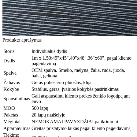
Produkto aprašymas
Storis
Individualus dydis
1m x 1,50;45"x45",40"x48",36"x60", pagal kliento
Dydis
pageidavimą
OEM spalva. Smėlio, mėlyna, žalia, ruda, juoda,
Spalva
balta, geltona.
Žaliavos
Geras poliesterio pluoštas, klijai
Kokybė
Stabilus, geras, įvairios kokybės pasirinkimas
Gali atspausdinti kliento prekės ženklo logotipą ant
Spausdinimas
laivo
MOQ
500 lapų
Paketas
20 lapų maišelyje
Mėginiai
NEMOKAMAI PAVYZDŽIAI patikrinimui
Aptarnavimas
Greitas pristatymo laikas pagal kliento pageidavimą
Tiekimo