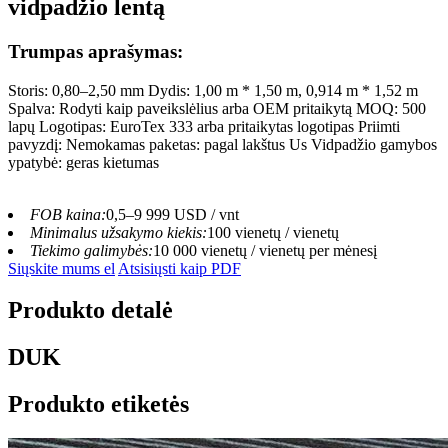
vidpadžio lentą
Trumpas aprašymas:
Storis: 0,80–2,50 mm Dydis: 1,00 m * 1,50 m, 0,914 m * 1,52 m
Spalva: Rodyti kaip paveikslėlius arba OEM pritaikytą MOQ: 500
lapų Logotipas: EuroTex 333 arba pritaikytas logotipas Priimti
pavyzdį: Nemokamas paketas: pagal lakštus Us Vidpadžio gamybos
ypatybė: geras kietumas
FOB kaina:
0,5–9 999 USD / vnt
Minimalus užsakymo kiekis:
100 vienetų / vienetų
Tiekimo galimybės:
10 000 vienetų / vienetų per mėnesį
Siųskite mums el
Atsisiųsti kaip PDF
Produkto detalė
DUK
Produkto etiketės