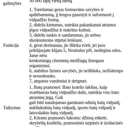
50 000 lapų vieną dieną
galimybės
1, Turėdamas geras formavimo savybes ir
apdirbamumą, jį lengva pjaustyti ir suformuoti į
vidpadžio formą.
2, didelis kietumas, suteikia pakankamai atramos
jėgos vidpadžiui ir nukritus kulnui.
3, didelis tankis ir sandarumas, jis nebus
sluoksniuotas stipriai lenkiant.
Funkcija
4, gerai derinamas, jie išlieka tvirti, jei juos
priklijuojate klijais.5, Neutralus pH, nedirgina odos.
Jame nėra
kenksmingų cheminių medžiagų žmogaus
organizmui.
6, stabilios fizinės savybės, jis neišbluks, neišsitemps
ir nesusitrauks.
7, atsparus vandeniui ir drėgmei.
1, Batų pramonei: Bato kotelio lakštas, kaip
svarbiausia batų vidpadžio dalis, suteikia viso bato
atraminę jėgą. Gali
gali būti naudojamas gaminant odinių batų vidpadį,
Taikymas
aukštakulnių batų vidpadį, sporto batų vidpadį ir
laisvalaikio batų vidpadį.
2, Kitoms pramonės šakoms: džinsų etiketė,
skrybėlių kraštelis, pramoninės tarpinės ir izoliacinės