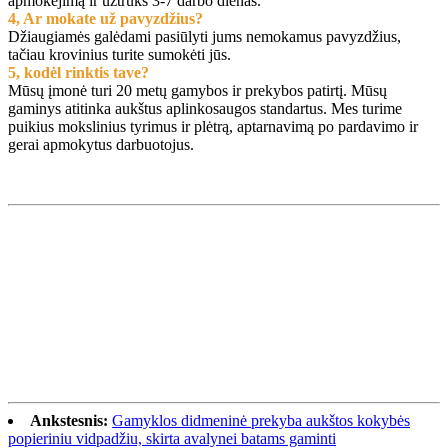
apmokėjimą ir užtruks 3-7 darbo dienas.
4, Ar mokate už pavyzdžius?
Džiaugiamės galėdami pasiūlyti jums nemokamus pavyzdžius,
tačiau krovinius turite sumokėti jūs.
5, kodėl rinktis tave?
Mūsų įmonė turi 20 metų gamybos ir prekybos patirtį. Mūsų
gaminys atitinka aukštus aplinkosaugos standartus. Mes turime
puikius mokslinius tyrimus ir plėtrą, aptarnavimą po pardavimo ir
gerai apmokytus darbuotojus.
Ankstesnis:
Gamyklos didmeninė prekyba aukštos kokybės
popieriniu vidpadžiu, skirta avalynei batams gaminti