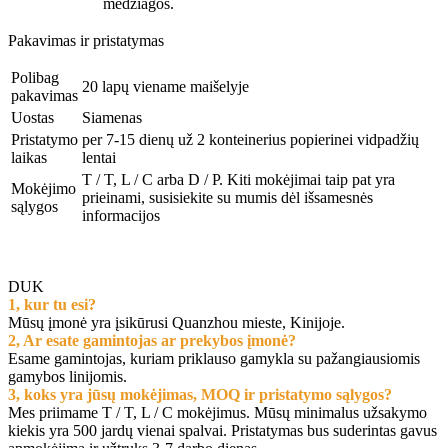
medžiagos.
Pakavimas ir pristatymas
Polibag
20 lapų viename maišelyje
pakavimas
Uostas
Siamenas
Pristatymo
per 7-15 dienų už 2 konteinerius popierinei vidpadžių
laikas
lentai
T / T, L / C arba D / P. Kiti mokėjimai taip pat yra
Mokėjimo
prieinami, susisiekite su mumis dėl išsamesnės
sąlygos
informacijos
DUK
1, kur tu esi?
Mūsų įmonė yra įsikūrusi Quanzhou mieste, Kinijoje.
2, Ar esate gamintojas ar prekybos įmonė?
Esame gamintojas, kuriam priklauso gamykla su pažangiausiomis
gamybos linijomis.
3, koks yra jūsų mokėjimas, MOQ ir pristatymo sąlygos?
Mes priimame T / T, L / C mokėjimus. Mūsų minimalus užsakymo
kiekis yra 500 jardų vienai spalvai. Pristatymas bus suderintas gavus