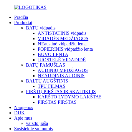
Pradžia
Produktai
BATŲ vidpadis
ANTISTATINIS vidpadis
VIDADĖS MEDŽIAGOS
NEaustinė vidpadžių lenta
POPIERINIS vidpadžio lenta
BUVO LENTA
JUOSTELĖ VIDADIDĖ
BATŲ PAMUŠLAS
AUDINIŲ MEDŽIAGOS
NEAUDINIS AUDINIS
BALTŲ AUGŠTINIS
TPU FILMAS
PIRŠTŲ PIRŠTAS IR SKAITIKLIS
KARŠTO LYDYMO LAKŠTAS
PIRŠTAS PIRŠTAS
Naujienos
DUK
Apie mus
vaizdo įrašą
Susisiekite su mumis