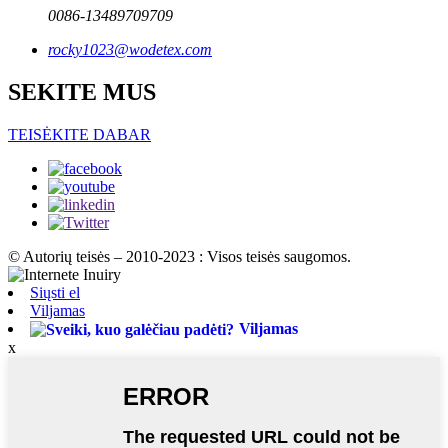
0086-13489709709
rocky1023@wodetex.com
SEKITE MUS
TEISĖKITE DABAR
© Autorių teisės – 2010-2023 : Visos teisės saugomos.
Siųsti el
Viljamas
Viljamas
x