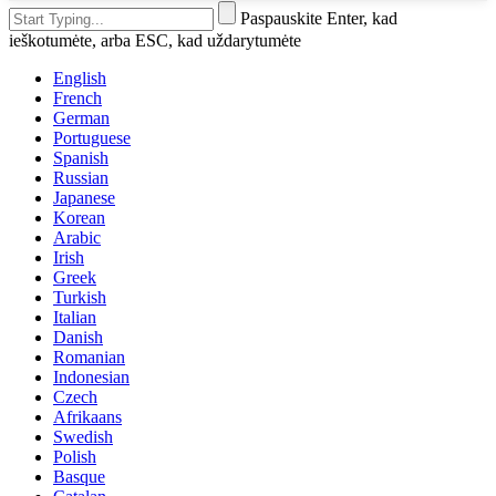
Paspauskite Enter, kad
ieškotumėte, arba ESC, kad uždarytumėte
English
French
German
Portuguese
Spanish
Russian
Japanese
Korean
Arabic
Irish
Greek
Turkish
Italian
Danish
Romanian
Indonesian
Czech
Afrikaans
Swedish
Polish
Basque