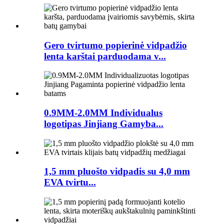
Gero tvirtumo popierinė vidpadžio
lenta karštai parduodama v...
0.9MM-2.0MM Individualus
logotipas Jinjiang Gamyba...
1,5 mm pluošto vidpadis su 4,0 mm
EVA tvirtu...