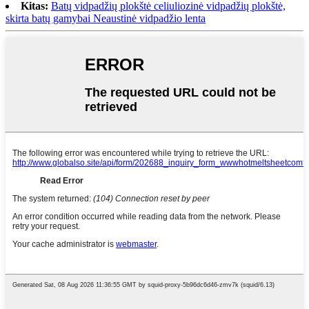
Kitas:
Batų vidpadžių plokštė celiuliozinė vidpadžių plokštė,
skirta batų gamybai Neaustinė vidpadžio lenta