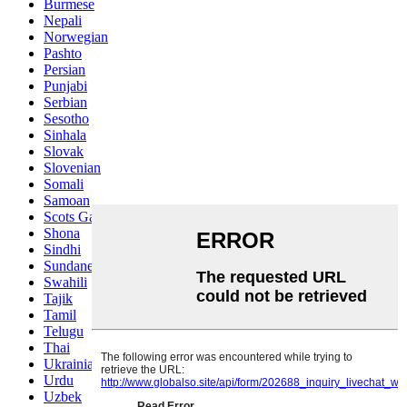
Burmese
Nepali
Norwegian
Pashto
Persian
Punjabi
Serbian
Sesotho
Sinhala
Slovak
Slovenian
Somali
Samoan
Scots Gaelic
Shona
Sindhi
Sundanese
Swahili
Tajik
Tamil
Telugu
Thai
Ukrainian
Urdu
Uzbek