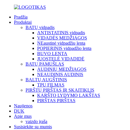
Pradžia
Produktai
BATŲ vidpadis
ANTISTATINIS vidpadis
VIDADĖS MEDŽIAGOS
NEaustinė vidpadžių lenta
POPIERINIS vidpadžio lenta
BUVO LENTA
JUOSTELĖ VIDADIDĖ
BATŲ PAMUŠLAS
AUDINIŲ MEDŽIAGOS
NEAUDINIS AUDINIS
BALTŲ AUGŠTINIS
TPU FILMAS
PIRŠTŲ PIRŠTAS IR SKAITIKLIS
KARŠTO LYDYMO LAKŠTAS
PIRŠTAS PIRŠTAS
Naujienos
DUK
Apie mus
vaizdo įrašą
Susisiekite su mumis