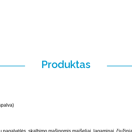
Produktas
spalva)
ių pagalvėlės, skalbimo mašinomis maišeliai, lagaminai, čiužiniai