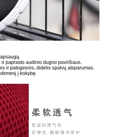
ę apsaugą.
s ir paprasto audinio dugno paviršiaus.
s ir patogesnis, didelis spalvų atsparumas.
ę dėmesį į kokybę.