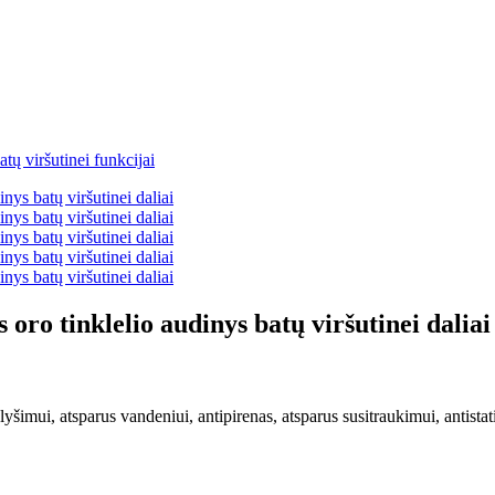
 oro tinklelio audinys batų viršutinei daliai
plyšimui, atsparus vandeniui, antipirenas, atsparus susitraukimui, antist