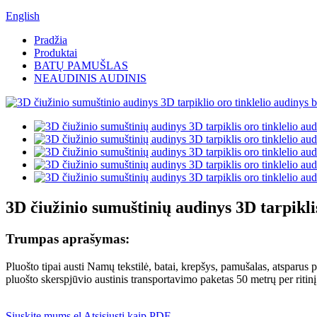
English
Pradžia
Produktai
BATŲ PAMUŠLAS
NEAUDINIS AUDINIS
3D čiužinio sumuštinių audinys 3D tarpiklis
Trumpas aprašymas:
Pluošto tipai austi Namų tekstilė, batai, krepšys, pamušalas, atsparus 
pluošto skerspjūvio austinis transportavimo paketas 50 metrų per ritinį
Siųskite mums el
Atsisiųsti kaip PDF