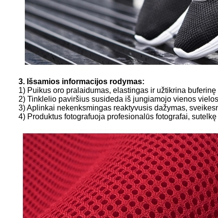
3. Išsamios informacijos rodymas:
1) Puikus oro pralaidumas, elastingas ir užtikrina buferin
2) Tinklelio paviršius susideda iš jungiamojo vienos vielo
3) Aplinkai nekenksmingas reaktyvusis dažymas, sveikesni
4) Produktus fotografuoja profesionalūs fotografai, sutelk