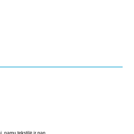
, namų tekstilė ir pan.