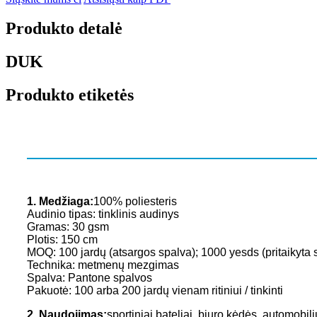
Produkto detalė
DUK
Produkto etiketės
1. Medžiaga:
100% poliesteris
Audinio tipas: tinklinis audinys
Gramas: 30 gsm
Plotis: 150 cm
MOQ: 100 jardų (atsargos spalva); 1000 yesds (pritaikyta 
Technika: metmenų mezgimas
Spalva: Pantone spalvos
Pakuotė: 100 arba 200 jardų vienam ritiniui / tinkinti
2. Naudojimas:
sportiniai bateliai, biuro kėdės, automobil