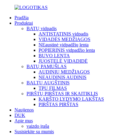
Pradžia
Produktai
BATŲ vidpadis
ANTISTATINIS vidpadis
VIDADĖS MEDŽIAGOS
NEaustinė vidpadžių lenta
POPIERINIS vidpadžio lenta
BUVO LENTA
JUOSTELĖ VIDADIDĖ
BATŲ PAMUŠLAS
AUDINIŲ MEDŽIAGOS
NEAUDINIS AUDINIS
BALTŲ AUGŠTINIS
TPU FILMAS
PIRŠTŲ PIRŠTAS IR SKAITIKLIS
KARŠTO LYDYMO LAKŠTAS
PIRŠTAS PIRŠTAS
Naujienos
DUK
Apie mus
vaizdo įrašą
Susisiekite su mumis