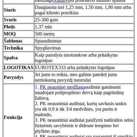
medžiaga
Audinys
su poliesterio audinio spauda
Daugiausia turi 1,25 mm, 1,50 mm, 1,80 mm arba
Storis
pagal kliento poreikius
Svoris
25-300 gsm
Plotis
1,37 mln
MOQ
500 metrų
Šablonas
Spausdinimas
Technika
Spygliavimas
Kaip parodyta nuotraukose arba pritaikytas
Spalva
logotipas
LOGOTIKAS
EUROTEX333 arba pritaikytas logotipas
Jei jums to reikia, mes galime pateikti jums
Pavyzdys
nemokamą pavyzdį nuorodai
1.
PK neaustinė medžiaga
audiniai gaminami
naudojant polipropileno dervą kaip pagrindinę
žaliavą.
2. PK neaustiniai audiniai, kurių savitasis tankis
yra tik 0,9 ir tik 3/4 medvilnės, yra purūs ir
malonūs.
Funkcija
3. PK neaustiniai audiniai pasižymi natūralios odos
fizinėmis savybėmis ir didesne tempimo bei
plyšimo jėga.
4. PK neaustiniai audiniai yra pagaminti iš smulkių