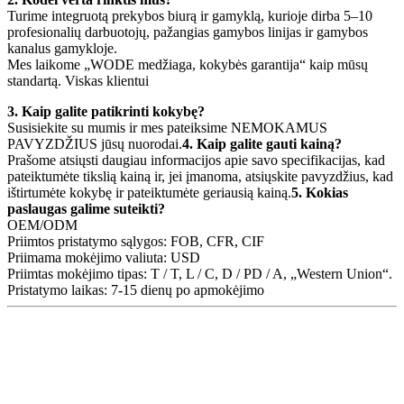
Turime integruotą prekybos biurą ir gamyklą, kurioje dirba 5–10
profesionalių darbuotojų, pažangias gamybos linijas ir gamybos
kanalus gamykloje.
Mes laikome „WODE medžiaga, kokybės garantija“ kaip mūsų
standartą. Viskas klientui
3. Kaip galite patikrinti kokybę?
Susisiekite su mumis ir mes pateiksime NEMOKAMUS
PAVYZDŽIUS jūsų nuorodai.
4. Kaip galite gauti kainą?
Prašome atsiųsti daugiau informacijos apie savo specifikacijas, kad
pateiktumėte tikslią kainą ir, jei įmanoma, atsiųskite pavyzdžius, kad
ištirtumėte kokybę ir pateiktumėte geriausią kainą.
5. Kokias
paslaugas galime suteikti?
OEM/ODM
Priimtos pristatymo sąlygos: FOB, CFR, CIF
Priimama mokėjimo valiuta: USD
Priimtas mokėjimo tipas: T / T, L / C, D / PD / A, „Western Union“.
Pristatymo laikas: 7-15 dienų po apmokėjimo