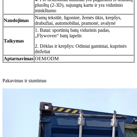
pluoštų (2-3D), sujungtų kartu ir yra vidutinio
minkštumo
Namų tekstilė, ligoninė, žemės ūkis, krepšys,
Naudojimas
drabužiai, automobiliai, pramonė, avalynė
1. Batai: sportinių batų vidurinis padas,
„Flywoven“ batų lapelis
Taikymas
2. Dėklas ir krepšys: Odiniai gaminiai, kuprinės
dirželiai
Aptarnavimas
OEM/ODM
Pakavimas ir siuntimas