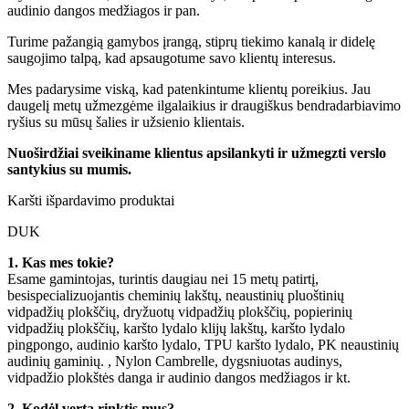
audinio dangos medžiagos ir pan.
Turime pažangią gamybos įrangą, stiprų tiekimo kanalą ir didelę
saugojimo talpą, kad apsaugotume savo klientų interesus.
Mes padarysime viską, kad patenkintume klientų poreikius. Jau
daugelį metų užmezgėme ilgalaikius ir draugiškus bendradarbiavimo
ryšius su mūsų šalies ir užsienio klientais.
Nuoširdžiai sveikiname klientus apsilankyti ir užmegzti verslo
santykius su mumis.
Karšti išpardavimo produktai
DUK
1. Kas mes tokie?
Esame gamintojas, turintis daugiau nei 15 metų patirtį,
besispecializuojantis cheminių lakštų, neaustinių pluoštinių
vidpadžių plokščių, dryžuotų vidpadžių plokščių, popierinių
vidpadžių plokščių, karšto lydalo klijų lakštų, karšto lydalo
pingpongo, audinio karšto lydalo, TPU karšto lydalo, PK neaustinių
audinių gaminių. , Nylon Cambrelle, dygsniuotas audinys,
vidpadžio plokštės danga ir audinio dangos medžiagos ir kt.
2. Kodėl verta rinktis mus?