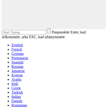
Paspauskite Enter, kad
ieškotumėte, arba ESC, kad uždarytumėte
English
French
German
Portuguese
Spanish
Russian
Japanese
Korean
Arabic
Irish
Greek
Turkish
Italian
Danish
Romanian