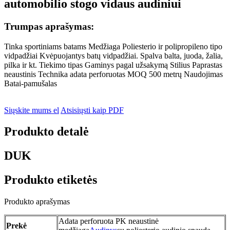
automobilio stogo vidaus audiniui
Trumpas aprašymas:
Tinka sportiniams batams Medžiaga Poliesterio ir polipropileno tipo
vidpadžiai Kvėpuojantys batų vidpadžiai. Spalva balta, juoda, žalia,
pilka ir kt. Tiekimo tipas Gaminys pagal užsakymą Stilius Paprastas
neaustinis Technika adata perforuotas MOQ 500 metrų Naudojimas
Batai-pamušalas
Siųskite mums el
Atsisiųsti kaip PDF
Produkto detalė
DUK
Produkto etiketės
Produkto aprašymas
Adata perforuota PK neaustinė
Prekė