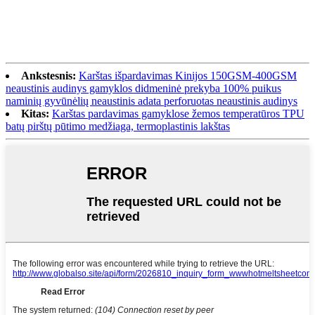
Ankstesnis:
Karštas išpardavimas Kinijos 150GSM-400GSM
neaustinis audinys gamyklos didmeninė prekyba 100% puikus
naminių gyvūnėlių neaustinis adata perforuotas neaustinis audinys
Kitas:
Karštas pardavimas gamyklose žemos temperatūros TPU
batų pirštų pūtimo medžiaga, termoplastinis lakštas