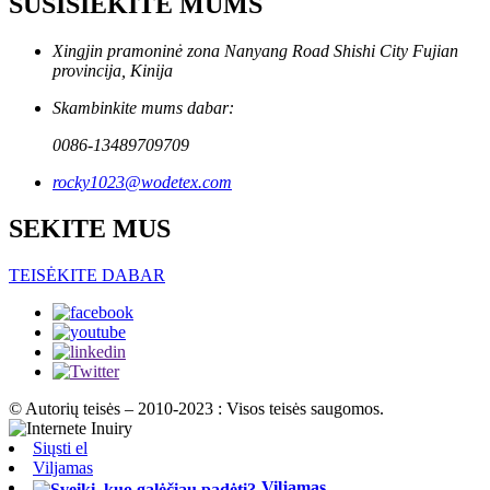
SUSISIEKITE MUMS
Xingjin pramoninė zona Nanyang Road Shishi City Fujian
provincija, Kinija
Skambinkite mums dabar:
0086-13489709709
rocky1023@wodetex.com
SEKITE MUS
TEISĖKITE DABAR
© Autorių teisės – 2010-2023 : Visos teisės saugomos.
Siųsti el
Viljamas
Viljamas