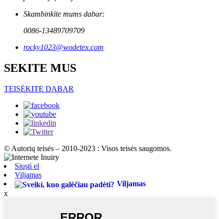
Skambinkite mums dabar:
0086-13489709709
rocky1023@wodetex.com
SEKITE MUS
TEISĖKITE DABAR
© Autorių teisės – 2010-2023 : Visos teisės saugomos.
Siųsti el
Viljamas
Viljamas
x