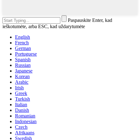
Paspauskite Enter, kad
ieškotumėte, arba ESC, kad uždarytumėte
English
French
German
Portuguese
Spanish
Russian
Japanese
Korean
Arabic
Irish
Greek
Turkish
Italian
Danish
Romanian
Indonesian
Czech
Afrikaans
Swedish