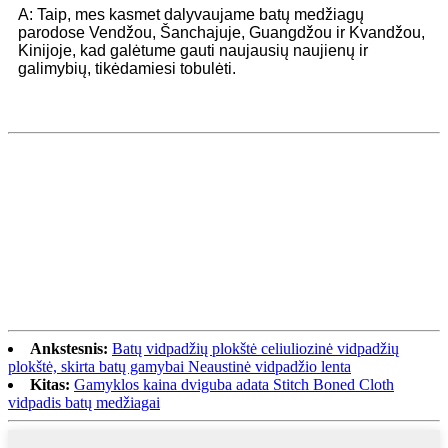
A: Taip, mes kasmet dalyvaujame batų medžiagų
parodose Vendžou, Šanchajuje, Guangdžou ir Kvandžou,
Kinijoje, kad galėtume gauti naujausių naujienų ir
galimybių, tikėdamiesi tobulėti.
Ankstesnis:
Batų vidpadžių plokštė celiuliozinė vidpadžių
plokštė, skirta batų gamybai Neaustinė vidpadžio lenta
Kitas:
Gamyklos kaina dviguba adata Stitch Boned Cloth
vidpadis batų medžiagai