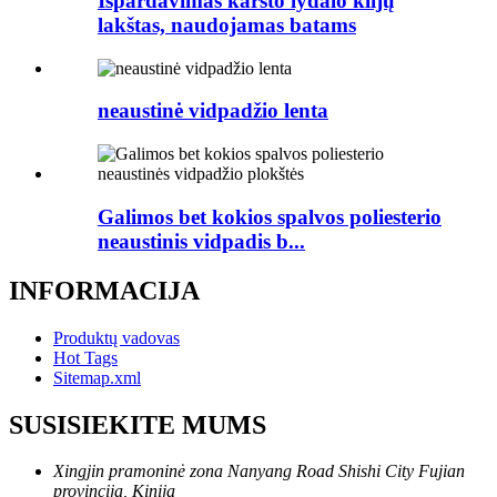
Išpardavimas karšto lydalo klijų
lakštas, naudojamas batams
neaustinė vidpadžio lenta
Galimos bet kokios spalvos poliesterio
neaustinis vidpadis b...
INFORMACIJA
Produktų vadovas
Hot Tags
Sitemap.xml
SUSISIEKITE MUMS
Xingjin pramoninė zona Nanyang Road Shishi City Fujian
provincija, Kinija