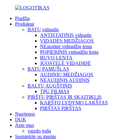
Pradžia
Produktai
BATŲ vidpadis
ANTISTATINIS vidpadis
VIDADĖS MEDŽIAGOS
NEaustinė vidpadžių lenta
POPIERINIS vidpadžio lenta
BUVO LENTA
JUOSTELĖ VIDADIDĖ
BATŲ PAMUŠLAS
AUDINIŲ MEDŽIAGOS
NEAUDINIS AUDINIS
BALTŲ AUGŠTINIS
TPU FILMAS
PIRŠTŲ PIRŠTAS IR SKAITIKLIS
KARŠTO LYDYMO LAKŠTAS
PIRŠTAS PIRŠTAS
Naujienos
DUK
Apie mus
vaizdo įrašą
Susisiekite su mumis