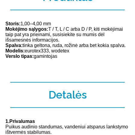
Storis:
1,00–4,00 mm
Mokėjimo sąlygos:
T / T, L / C arba D / P, kiti mokėjimai
taip pat yra prieinami, susisiekite su mumis dėl
išsamesnės informacijos.
Spalva:
tinka geltona, ruda, rožinė arba bet kokia spalva.
Modelis:
eurotex333, wodetex
Verslo tipas:
gamintojas
Detalės
1.Privalumas
Puikus audinio standumas, vandeniui atsparus lankstymo
ištvermės stabilumas.