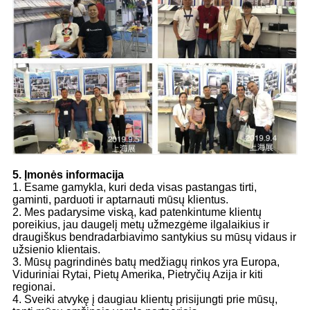
5. Įmonės informacija
1. Esame gamykla, kuri deda visas pastangas tirti,
gaminti, parduoti ir aptarnauti mūsų klientus.
2. Mes padarysime viską, kad patenkintume klientų
poreikius, jau daugelį metų užmezgėme ilgalaikius ir
draugiškus bendradarbiavimo santykius su mūsų vidaus ir
užsienio klientais.
3. Mūsų pagrindinės batų medžiagų rinkos yra Europa,
Viduriniai Rytai, Pietų Amerika, Pietryčių Azija ir kiti
regionai.
4. Sveiki atvykę į daugiau klientų prisijungti prie mūsų,