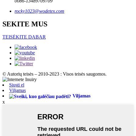
0086-13489709709
rocky1023@wodetex.com
SEKITE MUS
TEISĖKITE DABAR
© Autorių teisės – 2010-2023 : Visos teisės saugomos.
Siųsti el
Viljamas
Viljamas
x