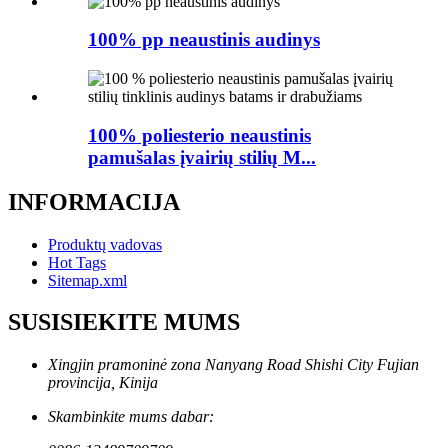
100% pp neaustinis audinys
100% poliesterio neaustinis
pamušalas įvairių stilių M...
INFORMACIJA
Produktų vadovas
Hot Tags
Sitemap.xml
SUSISIEKITE MUMS
Xingjin pramoninė zona Nanyang Road Shishi City Fujian
provincija, Kinija
Skambinkite mums dabar: