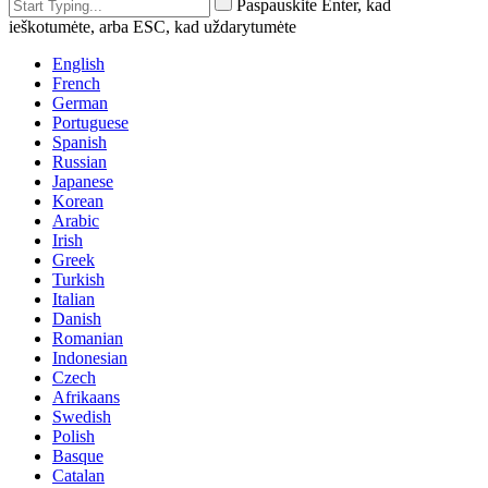
Paspauskite Enter, kad
ieškotumėte, arba ESC, kad uždarytumėte
English
French
German
Portuguese
Spanish
Russian
Japanese
Korean
Arabic
Irish
Greek
Turkish
Italian
Danish
Romanian
Indonesian
Czech
Afrikaans
Swedish
Polish
Basque
Catalan