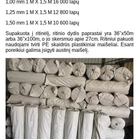
1,00 mm 1 M X 1,5 M 16 000 lapų
1,25 mm 1 M X 1,5 M 12 800 lapų
1,50 mm 1 M X 1,5 M 10 600 lapų
Supakuota į ritinėlį, ritinio dydis paprastai yra 36"x50m
arba 36"x100m, o jo skersmuo apie 27cm. Ritiniui pakuoti
naudojami tvirti PE skaidrūs plastikiniai maišeliai. Esant
poreikiui galima įsigyti austinį maišelį.