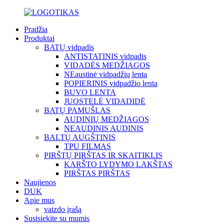
Pradžia
Produktai
BATŲ vidpadis
ANTISTATINIS vidpadis
VIDADĖS MEDŽIAGOS
NEaustinė vidpadžių lenta
POPIERINIS vidpadžio lenta
BUVO LENTA
JUOSTELĖ VIDADIDĖ
BATŲ PAMUŠLAS
AUDINIŲ MEDŽIAGOS
NEAUDINIS AUDINIS
BALTŲ AUGŠTINIS
TPU FILMAS
PIRŠTŲ PIRŠTAS IR SKAITIKLIS
KARŠTO LYDYMO LAKŠTAS
PIRŠTAS PIRŠTAS
Naujienos
DUK
Apie mus
vaizdo įrašą
Susisiekite su mumis