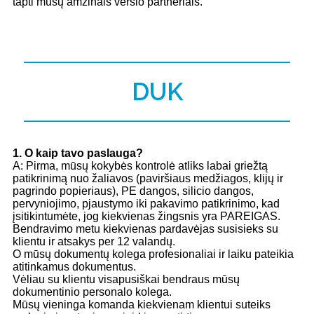
tapti mūsų amžinais verslo partneriais.
DUK
1
. O kaip tavo paslauga?
A: Pirma, mūsų kokybės kontrolė atliks labai griežtą
patikrinimą nuo žaliavos (paviršiaus medžiagos, klijų ir
pagrindo popieriaus), PE dangos, silicio dangos,
pervyniojimo, pjaustymo iki pakavimo patikrinimo, kad
įsitikintumėte, jog kiekvienas žingsnis yra PAREIGAS.
Bendravimo metu kiekvienas pardavėjas susisieks su
klientu ir atsakys per 12 valandų.
O mūsų dokumentų kolega profesionaliai ir laiku pateikia
atitinkamus dokumentus.
Vėliau su klientu visapusiškai bendraus mūsų
dokumentinio personalo kolega.
Mūsų vieninga komanda kiekvienam klientui suteiks