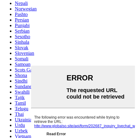
Nepali
Norwegian
Pashto
Persian
Punjabi
Serbian
Sesotho
Sinhala
Slovak
Slovenian
Somali
Samoan
Scots Gaelic
Shona
Sindhi
Sundanese
Swahili
Tajik
Tamil
Telugu
Thai
Ukrainian
Urdu
Uzbek
Vietnamese