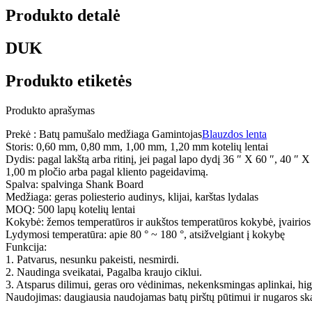
Produkto detalė
DUK
Produkto etiketės
Produkto aprašymas
Prekė : Batų pamušalo medžiaga Gamintojas
Blauzdos lenta
Storis: 0,60 mm, 0,80 mm, 1,00 mm, 1,20 mm kotelių lentai
Dydis: pagal lakštą arba ritinį, jei pagal lapo dydį 36 ″ X 60 ″, 40 ″ 
1,00 m pločio arba pagal kliento pageidavimą.
Spalva: spalvinga Shank Board
Medžiaga: geras poliesterio audinys, klijai, karštas lydalas
MOQ: 500 lapų kotelių lentai
Kokybė: žemos temperatūros ir aukštos temperatūros kokybė, įvairio
Lydymosi temperatūra: apie 80 ° ~ 180 °, atsižvelgiant į kokybę
Funkcija:
1. Patvarus, nesunku pakeisti, nesmirdi.
2. Naudinga sveikatai, Pagalba kraujo ciklui.
3. Atsparus dilimui, geras oro vėdinimas, nekenksmingas aplinkai, hig
Naudojimas: daugiausia naudojamas batų pirštų pūtimui ir nugaros skaiti