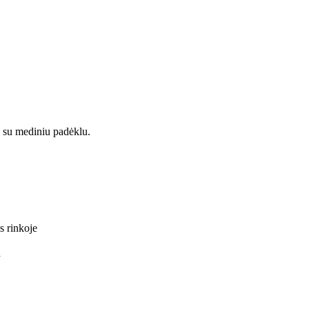
as su mediniu padėklu.
s rinkoje
a