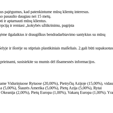
ius pajėgumus, kad patenkintume mūsų klientų interesus.
iso pasaulio daugiau nei 15 metų.
i ir aptarnauti mūsų klientus.
iją ir remiasi „kokybės užtikrinimu, pagrįsta
ėme ilgalaikius ir draugiškus bendradarbiavimo santykius su mūsų
lyje ir išorėje su stipriais plastikiniais maišeliais. 2.gali būti supakuot
 prieinami, susisiekite su mumis dėl išsamesnės informacijos.
ame Viduriniuose Rytuose (20,00%), Pietryčių Azijoje (15,00%), vidau
a (5,00%), Šiaurės Amerika (5,00%), Pietų Azija (5,00%), Rytai
 Okeanija (2,00%), Pietų Europa (1,00%), Vakarų Europa (1,00%). Yr