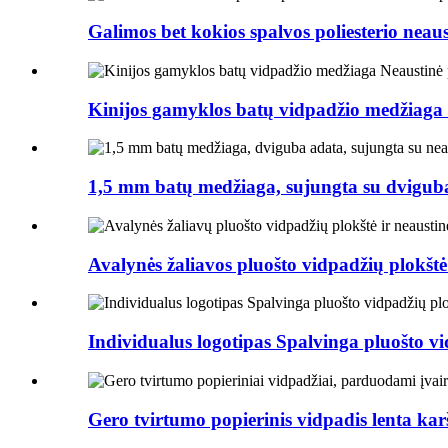
Galimos bet kokios spalvos poliesterio neaust
Kinijos gamyklos batų vidpadžio medžiaga n
1,5 mm batų medžiaga, sujungta su dviguba
Avalynės žaliavos pluošto vidpadžių plokštė 
Individualus logotipas Spalvinga pluošto vi
Gero tvirtumo popierinis vidpadis lenta ka