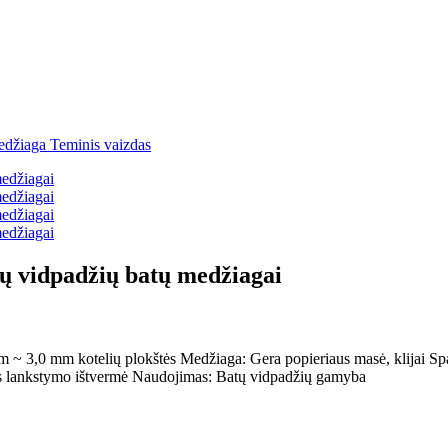
tų vidpadžių batų medžiagai
 mm ~ 3,0 mm kotelių plokštės Medžiaga: Gera popieriaus masė, klijai S
eras lankstymo ištvermė Naudojimas: Batų vidpadžių gamyba