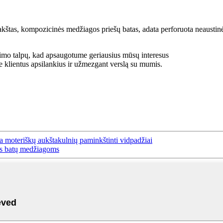
 lakštas, kompozicinės medžiagos priešų batas, adata perforuota neausti
jimo talpų, kad apsaugotume geriausius mūsų interesus
 klientus apsilankius ir užmezgant verslą su mumis.
ta moteriškų aukštakulnių paminkštinti vidpadžiai
as batų medžiagoms