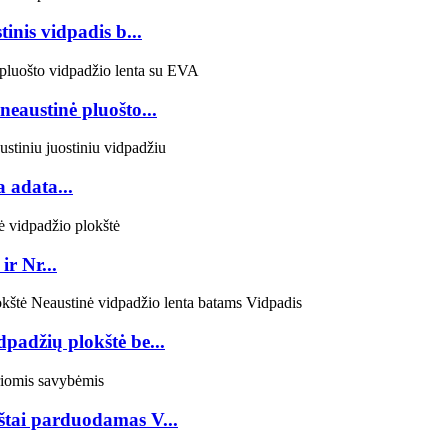
inis vidpadis b...
eaustinė pluošto...
 adata...
ir Nr...
dpadžių plokštė be...
rštai parduodamas V...