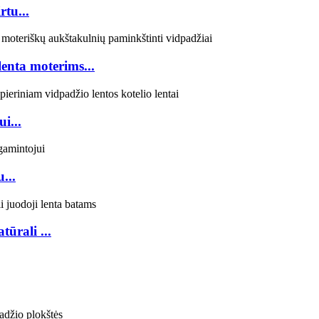
tu...
enta moterims...
i...
...
ūrali ...