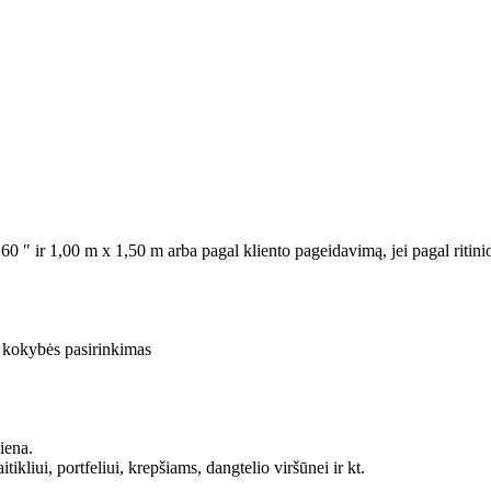
X 60 ″ ir 1,00 m x 1,50 m arba pagal kliento pageidavimą, jei pagal ritini
s kokybės pasirinkimas
iena.
kliui, portfeliui, krepšiams, dangtelio viršūnei ir kt.