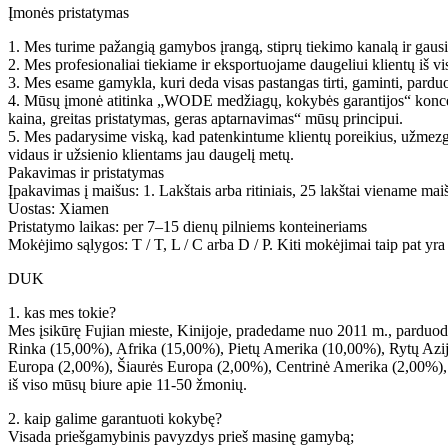
Įmonės pristatymas
1. Mes turime pažangią gamybos įrangą, stiprų tiekimo kanalą ir gaus
2. Mes profesionaliai tiekiame ir eksportuojame daugeliui klientų iš v
3. Mes esame gamykla, kuri deda visas pastangas tirti, gaminti, parduot
4. Mūsų įmonė atitinka „WODE medžiagų, kokybės garantijos“ koncepc
kaina, greitas pristatymas, geras aptarnavimas“ mūsų principui.
5. Mes padarysime viską, kad patenkintume klientų poreikius, užmezg
vidaus ir užsienio klientams jau daugelį metų.
Pakavimas ir pristatymas
Įpakavimas į maišus: 1. Lakštais arba ritiniais, 25 lakštai viename maiše
Uostas: Xiamen
Pristatymo laikas: per 7–15 dienų pilniems konteineriams
Mokėjimo sąlygos: T / T, L / C arba D / P. Kiti mokėjimai taip pat yra
DUK
1. kas mes tokie?
Mes įsikūrę Fujian mieste, Kinijoje, pradedame nuo 2011 m., parduod
Rinka (15,00%), Afrika (15,00%), Pietų Amerika (10,00%), Rytų Azij
Europa (2,00%), Šiaurės Europa (2,00%), Centrinė Amerika (2,00%),
iš viso mūsų biure apie 11-50 žmonių.
2. kaip galime garantuoti kokybę?
Visada priešgamybinis pavyzdys prieš masinę gamybą;