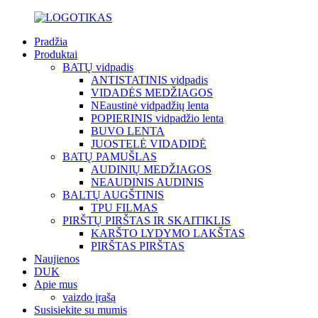
Pradžia
Produktai
BATŲ vidpadis
ANTISTATINIS vidpadis
VIDADĖS MEDŽIAGOS
NEaustinė vidpadžių lenta
POPIERINIS vidpadžio lenta
BUVO LENTA
JUOSTELĖ VIDADIDĖ
BATŲ PAMUŠLAS
AUDINIŲ MEDŽIAGOS
NEAUDINIS AUDINIS
BALTŲ AUGŠTINIS
TPU FILMAS
PIRŠTŲ PIRŠTAS IR SKAITIKLIS
KARŠTO LYDYMO LAKŠTAS
PIRŠTAS PIRŠTAS
Naujienos
DUK
Apie mus
vaizdo įrašą
Susisiekite su mumis