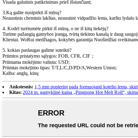
Visada galutinis patikrinimas prieš išsiunčiant;
3.Ką galite nusipirkti iš mūsų?
Neaustinis cheminis lakštas, neaustinė vidpadžio lenta, karšto lydalo
4. Kodėl turėtumėte pirkti iš mūsų, o ne iš kitų tiekėjų?
Turime pažangią gamybos įrangą, tvirtą tiekimo kanalą ir daug saugo
Klientai. WoRui medžiagos, kokybės garantija Nuoširdžiai sveikiname
5. kokias paslaugas galime suteikti?
Priimtos pristatymo sąlygos: FOB, CFR, CIF；
Priimama mokėjimo valiuta: USD;
Priimtas mokėjimo tipas: T/T,L/C,D/PD/A,Western Union;
Kalba: anglų, kinų
Ankstesnis:
1,5 mm popierinį padą formuojanti kotelio lenta, skir
Kitas:
2024 m. gamyklinė kaina „Pingpong Hot Melt Roll“, skirt