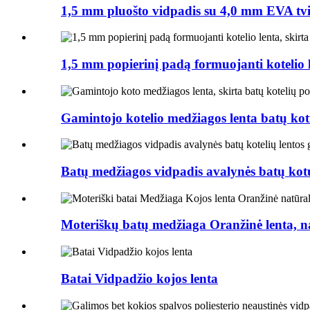
1,5 mm pluošto vidpadis su 4,0 mm EVA tvir
1,5 mm popierinį padą formuojanti kotelio l
Gamintojo kotelio medžiagos lenta batų kotu
Batų medžiagos vidpadis avalynės batų kotu
Moteriškų batų medžiaga Oranžinė lenta, nat
Batai Vidpadžio kojos lenta