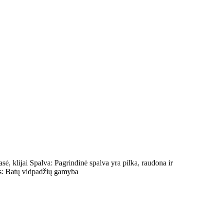
ė, klijai Spalva: Pagrindinė spalva yra pilka, raudona ir
as: Batų vidpadžių gamyba