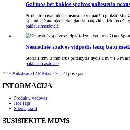
Galimos bet kokios spalvos poliesterio neaus
Produkto pavadinimas neaustinė vidpadžio plokštė Medži
sąnaudos Naudojama daugiausia batų vidpadžio medžiag
paklausimas
detalė
Neaustinės spalvos vidpadis lentų batų med
Storis 1 mm–3 mm arba pritaikytas dydis 1 m * 1,5 m arba 
paklausimas
detalė
<<
< Ankstesnis
1
2
3
4
Kitas >
>>
3/4 puslapis
INFORMACIJA
Produktų vadovas
Hot Tags
Sitemap.xml
SUSISIEKITE MUMS