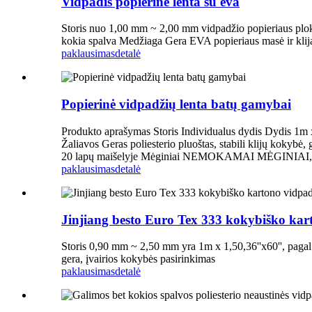
Vidpadis popierinė lenta su eva
Storis nuo 1,00 mm ~ 2,00 mm vidpadžio popieriaus plok
kokia spalva Medžiaga Gera EVA popieriaus masė ir kl
paklausimas
detalė
Popierinė vidpadžių lenta batų gamybai
Produkto aprašymas Storis Individualus dydis Dydis 1m 
Žaliavos Geras poliesterio pluoštas, stabili klijų kokyb
20 lapų maišelyje Mėginiai NEMOKAMAI MĖGINIAI, skir
paklausimas
detalė
Jinjiang besto Euro Tex 333 kokybiško kar
Storis 0,90 mm ~ 2,50 mm yra 1m x 1,50,36''x60'', pagal 
gera, įvairios kokybės pasirinkimas
paklausimas
detalė