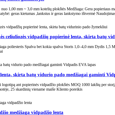
is: nuo 1,00 mm ~ 3,0 mm kotelių plokštės Medžiaga: Gera popieriaus mas
atybė: geras kietumas ,lankstus ir geras lankstymo ištvermė Naudojim
s celiuliozės vidpadžių popierinė lenta, skirta batų vi
aga poliesteris Spalva bet kokia spalva Storis 1,0–4,0 mm Dydis 1,5 M
ai
lenta, skirta batų vidurio pado medžiagai gaminti Vi
 logotipą ant popierinės vidpadžio plokštės MOQ 1000 lakštų per storį
otėje, 25 skardinių viename maiše Kliento poreikis
džio medžiaga vidpadžio lenta