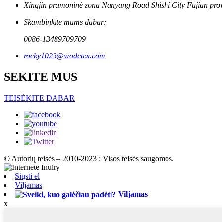
Xingjin pramoninė zona Nanyang Road Shishi City Fujian provi
Skambinkite mums dabar:
0086-13489709709
rocky1023@wodetex.com
SEKITE MUS
TEISĖKITE DABAR
© Autorių teisės – 2010-2023 : Visos teisės saugomos.
Siųsti el
Viljamas
Viljamas
x