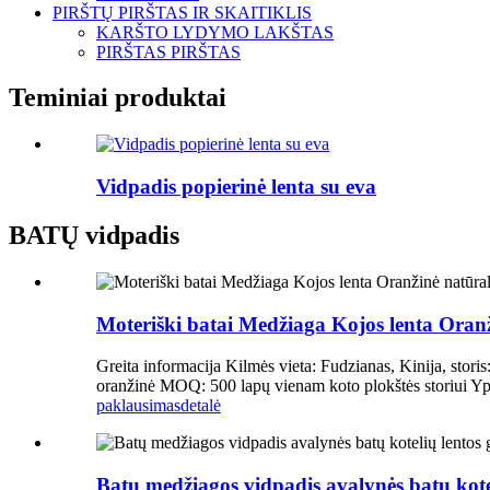
PIRŠTŲ PIRŠTAS IR SKAITIKLIS
KARŠTO LYDYMO LAKŠTAS
PIRŠTAS PIRŠTAS
Teminiai produktai
Vidpadis popierinė lenta su eva
BATŲ vidpadis
Moteriški batai Medžiaga Kojos lenta Oranž
Greita informacija Kilmės vieta: Fudzianas, Kinija, stor
oranžinė MOQ: 500 lapų vienam koto plokštės storiui Yp
paklausimas
detalė
Batų medžiagos vidpadis avalynės batų kote