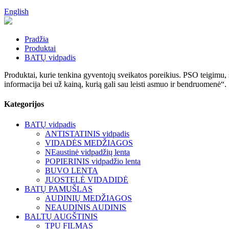
English
Pradžia
Produktai
BATŲ vidpadis
Produktai, kurie tenkina gyventojų sveikatos poreikius. PSO teigimu, 
informacija bei už kainą, kurią gali sau leisti asmuo ir bendruomenė“.
Kategorijos
BATŲ vidpadis
ANTISTATINIS vidpadis
VIDADĖS MEDŽIAGOS
NEaustinė vidpadžių lenta
POPIERINIS vidpadžio lenta
BUVO LENTA
JUOSTELĖ VIDADIDĖ
BATŲ PAMUŠLAS
AUDINIŲ MEDŽIAGOS
NEAUDINIS AUDINIS
BALTŲ AUGŠTINIS
TPU FILMAS