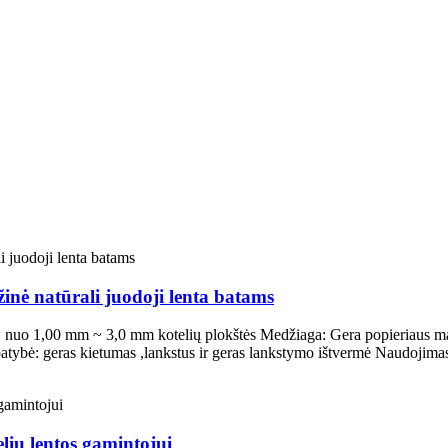
inė natūrali juodoji lenta batams
is: nuo 1,00 mm ~ 3,0 mm kotelių plokštės Medžiaga: Gera popieriaus mas
atybė: geras kietumas ,lankstus ir geras lankstymo ištvermė Naudojim
lių lentos gamintojui