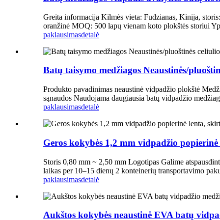
Greita informacija Kilmės vieta: Fudzianas, Kinija, stor
oranžinė MOQ: 500 lapų vienam koto plokštės storiui Yp
paklausimas
detalė
Batų taisymo medžiagos Neaustinės/pluoštinė
Produkto pavadinimas neaustinė vidpadžio plokštė Medži
sąnaudos Naudojama daugiausia batų vidpadžio medžiag
paklausimas
detalė
Geros kokybės 1,2 mm vidpadžio popierinė 
Storis 0,80 mm ~ 2,50 mm Logotipas Galime atspausdinti
laikas per 10–15 dienų 2 konteinerių transportavimo paku
paklausimas
detalė
Aukštos kokybės neaustinė EVA batų vidpa