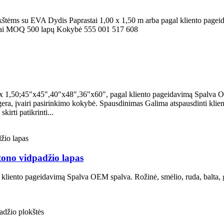
štėms su EVA Dydis Paprastai 1,00 x 1,50 m arba pagal kliento pagei
ijai MOQ 500 lapų Kokybė 555 001 517 608
x 1,50;45"x45",40"x48",36"x60", pagal kliento pageidavimą Spalva OEM 
ė, gera, įvairi pasirinkimo kokybė. Spausdinimas Galima atspausdinti kl
ti patikrinti...
tono vidpadžio lapas
kliento pageidavimą Spalva OEM spalva. Rožinė, smėlio, ruda, balta, ge