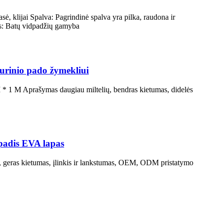
ė, klijai Spalva: Pagrindinė spalva yra pilka, raudona ir
as: Batų vidpadžių gamyba
durinio pado žymekliui
 * 1 M Aprašymas daugiau miltelių, bendras kietumas, didelės
dpadis EVA lapas
, geras kietumas, įlinkis ir lankstumas, OEM, ODM pristatymo