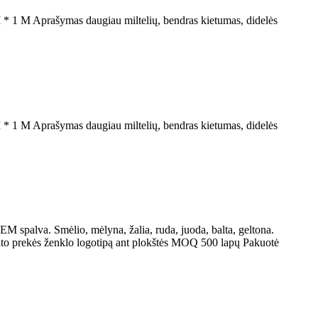
 * 1 M Aprašymas daugiau miltelių, bendras kietumas, didelės
 * 1 M Aprašymas daugiau miltelių, bendras kietumas, didelės
spalva. Smėlio, mėlyna, žalia, ruda, juoda, balta, geltona.
iento prekės ženklo logotipą ant plokštės MOQ 500 lapų Pakuotė