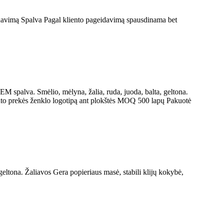
davimą Spalva Pagal kliento pageidavimą spausdinama bet
spalva. Smėlio, mėlyna, žalia, ruda, juoda, balta, geltona.
iento prekės ženklo logotipą ant plokštės MOQ 500 lapų Pakuotė
ltona. Žaliavos Gera popieriaus masė, stabili klijų kokybė,