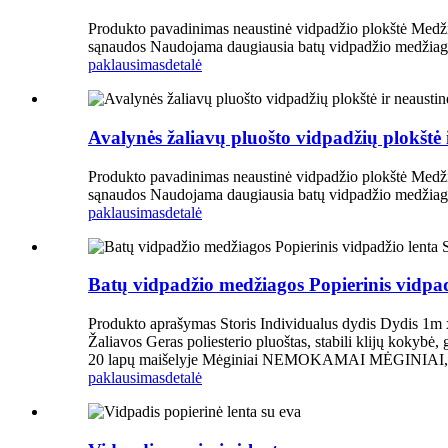
Produkto pavadinimas neaustinė vidpadžio plokštė Medži
sąnaudos Naudojama daugiausia batų vidpadžio medžiag
paklausimas
detalė
Avalynės žaliavų pluošto vidpadžių plokštė 
Produkto pavadinimas neaustinė vidpadžio plokštė Medži
sąnaudos Naudojama daugiausia batų vidpadžio medžiag
paklausimas
detalė
Batų vidpadžio medžiagos Popierinis vidpad
Produkto aprašymas Storis Individualus dydis Dydis 1m 
Žaliavos Geras poliesterio pluoštas, stabili klijų kokyb
20 lapų maišelyje Mėginiai NEMOKAMAI MĖGINIAI, skir
paklausimas
detalė