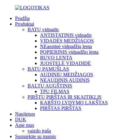
Pradžia
Produktai
BATŲ vidpadis
ANTISTATINIS vidpadis
VIDADĖS MEDŽIAGOS
NEaustinė vidpadžių lenta
POPIERINIS vidpadžio lenta
BUVO LENTA
JUOSTELĖ VIDADIDĖ
BATŲ PAMUŠLAS
AUDINIŲ MEDŽIAGOS
NEAUDINIS AUDINIS
BALTŲ AUGŠTINIS
TPU FILMAS
PIRŠTŲ PIRŠTAS IR SKAITIKLIS
KARŠTO LYDYMO LAKŠTAS
PIRŠTAS PIRŠTAS
Naujienos
DUK
Apie mus
vaizdo įrašą
Susisiekite su mumis