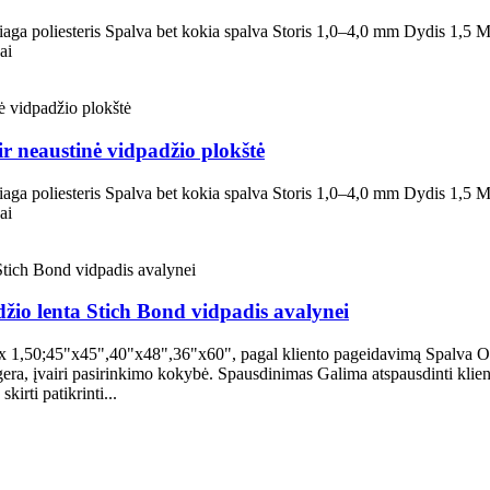
aga poliesteris Spalva bet kokia spalva Storis 1,0–4,0 mm Dydis 1,5 M
ai
ir neaustinė vidpadžio plokštė
aga poliesteris Spalva bet kokia spalva Storis 1,0–4,0 mm Dydis 1,5 M
ai
žio lenta Stich Bond vidpadis avalynei
x 1,50;45"x45",40"x48",36"x60", pagal kliento pageidavimą Spalva OEM 
ė, gera, įvairi pasirinkimo kokybė. Spausdinimas Galima atspausdinti kl
ti patikrinti...