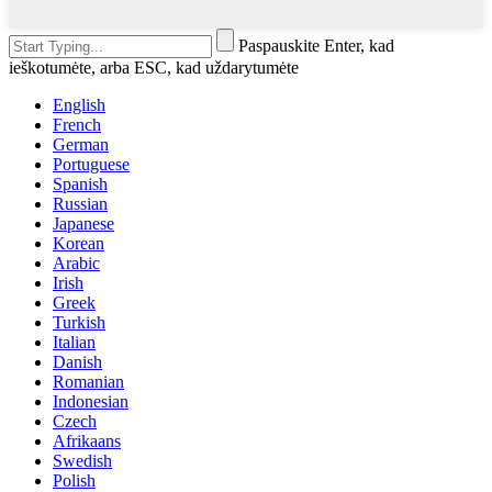
Paspauskite Enter, kad
ieškotumėte, arba ESC, kad uždarytumėte
English
French
German
Portuguese
Spanish
Russian
Japanese
Korean
Arabic
Irish
Greek
Turkish
Italian
Danish
Romanian
Indonesian
Czech
Afrikaans
Swedish
Polish