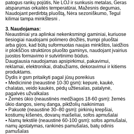
patogus rankų pojūtis, Ne LOJ ir sunkusis metalas, Geras
atsparumas orkaitės temperatūrai, Mažesnis degumas,
Naudojant perdirbtą pluoštą, Nėra sezoniškumo, Tegul
kilimai tampa minkštesni .
3. Naudojamas:
Neaustiniai yra aplinkai nekenksmingi gaminiai, kuriuose
tiesiogiai naudojami polimero drožlės, trumpi pluoštai
arba gijos, kad būtų suformuotas naujas minkštos, laidžios
ir plokščios struktūros pluošto gaminys, naudojant įvairius
juostos formavimo ir sutvirtinimo būdus.
Daugiausia naudojamas apsipirkimui, pakavimui,
reklamai, elektronikai, drabužiams, dekoravimui ir kitiems
produktams.
Dydis ir gsm pritaikyti pagal jūsų poreikius
• Medicininė (neaustinė 10-30 gsm): kepurė, kaukė,
chalatas, veido kaukės, pėdų užtiesalas, patalynė,
pagalvės užvalkalas
• Žemės ūkio (neaustinės medžiagos 18-60 gsm): žemės
ūkio dangos, sienų danga, piktžolių naikinimas
• Pakuotė (neaustinė 30–80 gsm): pirkinių krepšiai,
kostiumų kišenės, dovanų maišeliai, sofos apmušalai
• Namų tekstilė (neaustinė 60-100 gsm): sofos apmušalai,
namų apstatymas, rankinės pamušalas, batų odinis
pamušalas