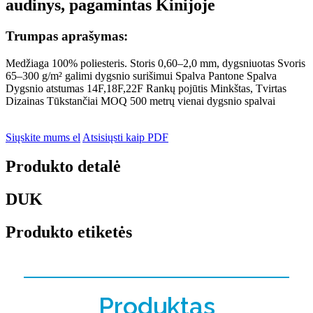
audinys, pagamintas Kinijoje
Trumpas aprašymas:
Medžiaga 100% poliesteris. Storis 0,60–2,0 mm, dygsniuotas Svoris
65–300 g/m² galimi dygsnio surišimui Spalva Pantone Spalva
Dygsnio atstumas 14F,18F,22F Rankų pojūtis Minkštas, Tvirtas
Dizainas Tūkstančiai MOQ 500 metrų vienai dygsnio spalvai
Siųskite mums el
Atsisiųsti kaip PDF
Produkto detalė
DUK
Produkto etiketės
Produktas