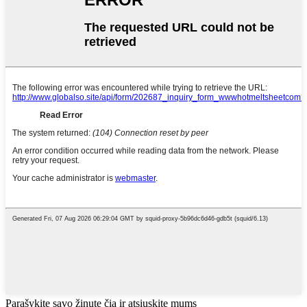
Parašykite savo žinutę čia ir atsiųskite mums