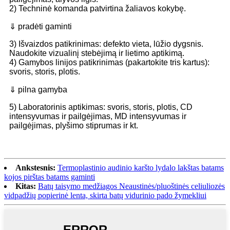
2) Techninė komanda patvirtina žaliavos kokybę.
⇓ pradėti gaminti
3) Išvaizdos patikrinimas: defekto vieta, lūžio dygsnis.
Naudokite vizualinį stebėjimą ir lietimo aptikimą.
4) Gamybos linijos patikrinimas (pakartokite tris kartus):
svoris, storis, plotis.
⇓ pilna gamyba
5) Laboratorinis aptikimas: svoris, storis, plotis, CD
intensyvumas ir pailgėjimas, MD intensyvumas ir
pailgėjimas, plyšimo stiprumas ir kt.
Ankstesnis:
Termoplastinio audinio karšto lydalo lakštas batams
kojos pirštas batams gaminti
Kitas:
Batų taisymo medžiagos Neaustinės/pluoštinės celiuliozės
vidpadžių popierinė lenta, skirta batų vidurinio pado žymekliui