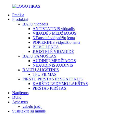
Pradžia
Produktai
BATŲ vidpadis
ANTISTATINIS vidpadis
VIDADĖS MEDŽIAGOS
NEaustinė vidpadžių lenta
POPIERINIS vidpadžio lenta
BUVO LENTA
JUOSTELĖ VIDADIDĖ
BATŲ PAMUŠLAS
AUDINIŲ MEDŽIAGOS
NEAUDINIS AUDINIS
BALTŲ AUGŠTINIS
TPU FILMAS
PIRŠTŲ PIRŠTAS IR SKAITIKLIS
KARŠTO LYDYMO LAKŠTAS
PIRŠTAS PIRŠTAS
Naujienos
DUK
Apie mus
vaizdo įrašą
Susisiekite su mumis