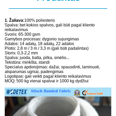
1. Žaliava:
100% poliesteris
Spalva: bet kokios spalvos, gali būti pagal kliento
reikalavimus
Svoris: 65-300 gsm
Gamybos procesas: dygsnio sujungimas
Adatos: 14 adatų, 18 adatų, 22 adatos
Plotis: 2,8 m / 3 m / 3,3 m (gali būti padalintas)
Storis: 0,3-2,2 mm
Spalva: juoda, balta, pilka, smėlio...
Tekstūra: minkšta, standi
Specialus apdorojimas: dažai, spausdinti, laminuoti,
atsparumas ugniai, padengimas
Logotipas: gali veikti pagal kliento reikalavimus
MOQ: 500 kg vienai spalvai ir 1000 kg dydžiui