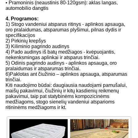
• Pramoninis (neaustinis 80-120gsm): aklas langas,
automobilio dangtis
4. Programos:
1) Stogo vandeniui atsparus ritinys - aplinkos apsauga,
oro pralaidumas, atsparumas plyšimui, pilnas dydis ir
specifikacijos
2) Pirkinių krepšys
3) Kiliminio pagrindo audinys
4) Pado audinys iš batų medžiagos - kvėpuojantis,
nekenksmingas aplinkai ir atsparus trinčiai.
5) Odinis pagrindo audinys - aplinkos apsauga, oro
pralaidumas ir atsparumas trinčiai.
6)Paklotas ant čiužinio – aplinkos apsauga, atsparumas
trinčiai.
Kiti naudojimo būdai: daugiausia naudojami pamušalui,
maišų pakavimui, čiužinių ir kitų kasdienių reikmenų
pakavimui, taip pat statybinėms kompozicinėms
medžiagoms, stogo sienelių vandeniui atsparioms
ritininėms medžiagoms ir kt.